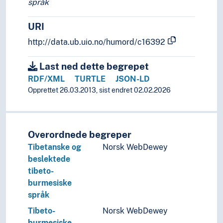
språk
URI
http://data.ub.uio.no/humord/c16392
Last ned dette begrepet
RDF/XML
TURTLE
JSON-LD
Opprettet 26.03.2013, sist endret 02.02.2026
Overordnede begreper
Tibetanske og
Norsk WebDewey
beslektede
tibeto-
burmesiske
språk
Tibeto-
Norsk WebDewey
burmesiske