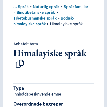
Tani språk
...
Språk
Naturlig språk
Språkfamilier
Thakali språk
Sinotibetanske språk
Thangmi språk
Tibetoburmanske språk
Bodisk-
Zhang-zhung språk
himalayiske språk
Himalayiske språk
Språkisolat
Tai språk
Ugrupperte språk
Uralske språk
Anbefalt term
Himalayiske språk
Viet-muong språk
Substrat
Særspråk
Truede språk
Verdensspråk
Språkevnen
Språkhistorie
Type
Språkkultur
Innholdsbeskrivende emne
Tid i enheter, stadier og perioder
Overordnede begreper