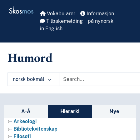
Skip to main
Skosmos
Vokabularer
Informasjon
Tilbakemelding
på nynorsk
in English
Humord
norsk bokmål
Sidefelt: navigér i vokabularet på ulike m
A-Å
Hierarki
Nye
Arkeologi
Bibliotekvitenskap
Filosofi