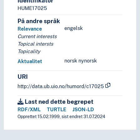
Identifikator
Grupper (Generelt)
HUME17025
Hierarkier (Systemer)
Identifikasjon
På andre språk
Image
engelsk
Relevance
Imitasjon
Current interests
Implementering
Topical intersts
Innovasjon
Topicality
Innsamling
norsk nynorsk
Aktualitet
Institusjonalisering
Integritet
URI
Intersubjektivitet
http://data.ub.uio.no/humord/c17025
Isolering
Kildevern
Last ned dette begrepet
Knapphet
Koder
RDF/XML
TURTLE
JSON-LD
Kommersialisering
Opprettet 15.02.1999, sist endret 31.07.2024
Kommunikasjon
Konferanser
Konformitet