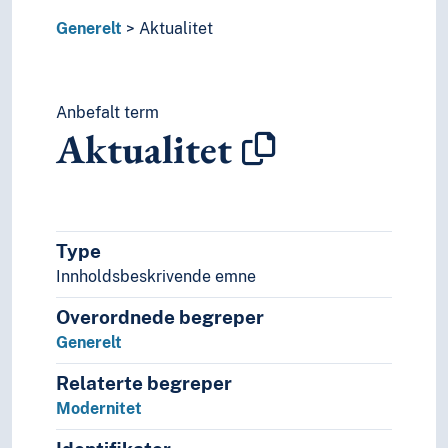
Erstatning
Generelt
Ettervern
Aktualitet
Fangenskap
Feil
Fleksibilitet
Anbefalt term
Flukt
Aktualitet
Forarbeider
Forbud
Forebygging
Forestillinger
Forfalskning
Type
Forhandlinger
Innholdsbeskrivende emne
Forskning og utviklingsarbeid
Overordnede begreper
Fragmentering
Fusk
Generelt
Generalisering
Relaterte begreper
Gjenbruk
Modernitet
Gjenoppbygging
Grafisk framstilling