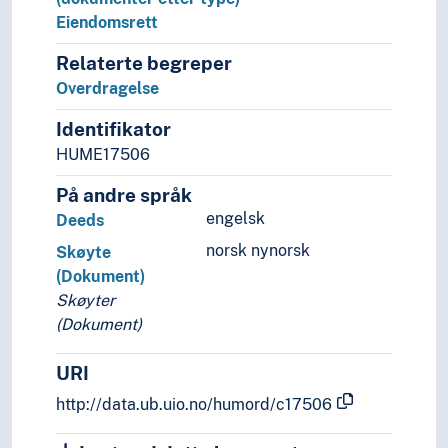
Derogasjon
Eiendomsrett
Folkerett
Relaterte begreper
Komparativ rettsvitenskap
Overdragelse
Kritisk jus
Offentlig orden
Identifikator
Offentlig rett
HUME17506
Privatrett
Amparo
På andre språk
Arbeidsrett
engelsk
Deeds
Arverett
norsk nynorsk
Skøyte
Erstatningsrett
(Dokument)
Familierett
Skøyter
Foreningsrett
(Dokument)
Formuerett
Forsikringsrett
URI
God tro
http://data.ub.uio.no/humord/c17506
Handelsrett
Immaterialrett