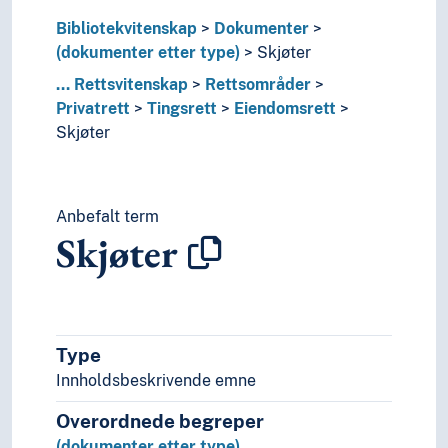
Geografiske navn og historiske stedsnavn
Bibliotekvitenskap
Dokumenter
Helse
(dokumenter etter type)
Skjøter
Historie og historiefaget
...
Rettsvitenskap
Rettsområder
Humaniora
Privatrett
Tingsrett
Eiendomsrett
Informatikk og informasjonsteknologi
Skjøter
Ingeniørfag
Kulturkunnskap
Kunst
Lingvistikk
Anbefalt term
Litteratur
Skjøter
Navn, personer og skikkelser
Næringsliv og økonomi
Pedagogikk
Psykologi
Realfag
Type
Religionsvitenskap
Innholdsbeskrivende emne
Rettsvitenskap
Overordnede begreper
Rettskilder
Rettsområder
(dokumenter etter type)