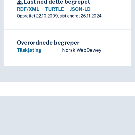
Last ned dette begrepet
Internasjonal privatrett
Kjøpsrett
RDF/XML
TURTLE
JSON-LD
Kontraktsrett
Opprettet 22.10.2009, sist endret 26.11.2024
Kvinnerett
Medierett
Obligasjonsrett
Overordnede begreper
Personrett
Tilskjøting
Norsk WebDewey
Restitusjon (Rettsvitenskap)
Sedvanerett
Selskapsrett
Sjørett
Tingsrett
Allemannsretten
Bergrett
Besittelse
Dynamisk tingsrett
Eiendomsrett
Avhendingslover
Boligrett