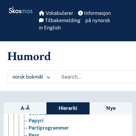
Skip to main
Innbydelsesskrift
Skosmos
Jiandu
Vokabularer
Informasjon
Journaler
Tilbakemelding
på nynorsk
Kalendarier
in English
Kalendere
Kart
Kataloger
Humord
Konnossementer
Kontrakter
Lønnsoppgaver
norsk bokmål
Manuskripter
Mikroformer
Musikktrykk
Offentlige publikasjoner
Sidefelt: navigér i vokabularet på ulike m
Oppslagsverker
A-Å
Hierarki
Nye
Ostraka
Papyri
Partiprogrammer
Pass