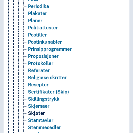
Periodika
Plakater
Planer
Politiattester
Postiller
Postinkunabler
Prinsipprogrammer
Proposisjoner
Protokoller
Referater
Religiøse skrifter
Resepter
Sertifikater (Skip)
Skillingstrykk
Skjemaer
Skjøter
Stamtavler
Stemmesedler