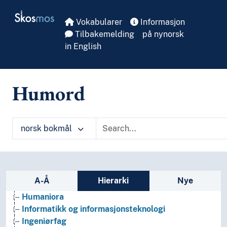
Skip to main
Skosmos
Vokabularer
Informasjon
Tilbakemelding
på nynorsk
in English
Arkeologi
Humord
Bibliotekvitenskap
Filosofi
Folkegrupper
Formtermer
norsk bokmål
Fritid og sport
Generelt
Geografiske navn og historiske stedsnavn
Helse
Sidefelt: navigér i vokabularet på ulike m
A-Å
Hierarki
Nye
Historie og historiefaget
Humaniora
Informatikk og informasjonsteknologi
Ingeniørfag