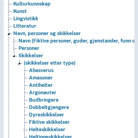
Kulturkunnskap
Kunst
Lingvistikk
Litteratur
Navn, personer og skikkelser
Navn (Fiktive personer, guder, gjenstander, funn osv
Personer
Skikkelser
(skikkelser etter type)
Ahasverus
Amasoner
Antihelter
Argonauter
Budbringere
Dobbeltgjengere
Dyreskikkelser
Fiktive skikkelser
Helteskikkelser
Heltinneskikkelser