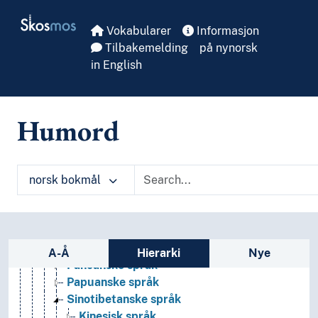
Skip to main
Caddoanske språk
Skosmos
Chon språk
Vokabularer
Informasjon
Dravidiske språk
Tilbakemelding
på nynorsk
Guaicuruanske språk
in English
Hmong-mien språk
Indoeuropeiske språk
Japoniske språk
Humord
Kakua-Nukakan språk
Karibiske språk
Kaukasiske språk
norsk bokmål
Koreansk språk
Mataguyanske språk
Munda språk (Språkfamilie)
Nostratiske hypotese
Sidefelt: navigér i vokabularet på ulike m
Paleoasiatiske språk
A-Å
Hierarki
Nye
Panoanske språk
Papuanske språk
Sinotibetanske språk
Kinesisk språk