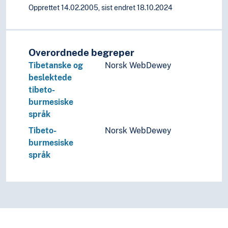
Opprettet 14.02.2005, sist endret 18.10.2024
Overordnede begreper
Tibetanske og
Norsk WebDewey
beslektede
tibeto-
burmesiske
språk
Tibeto-
Norsk WebDewey
burmesiske
språk