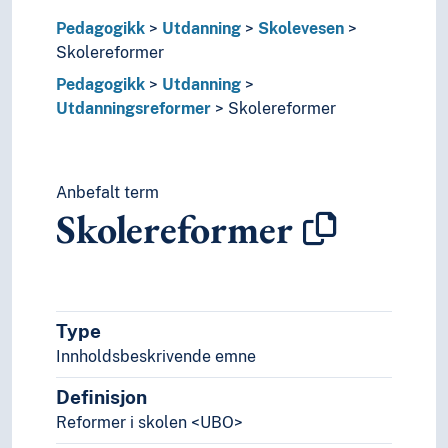
Samfunnsvitenskap
Pedagogikk
Utdanning
Skolevesen
Språk
Skolereformer
Tid i enheter, stadier og perioder
Pedagogikk
Utdanning
Utdanningsreformer
Skolereformer
Anbefalt term
Skolereformer
Type
Innholdsbeskrivende emne
Definisjon
Reformer i skolen <UBO>