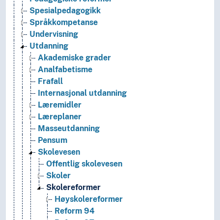
Spesialpedagogikk
Språkkompetanse
Undervisning
Utdanning
Akademiske grader
Analfabetisme
Frafall
Internasjonal utdanning
Læremidler
Læreplaner
Masseutdanning
Pensum
Skolevesen
Offentlig skolevesen
Skoler
Skolereformer
Høyskolereformer
Reform 94