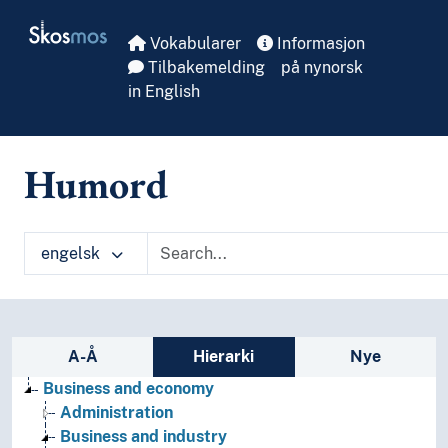
Skip to main
Skosmos
Vokabularer
Informasjon
Tilbakemelding
på nynorsk
in English
Humord
engelsk
Sidefelt: navigér i vokabularet på ulike m
A-Å
Hierarki
Nye
Business and economy
Administration
Business and industry