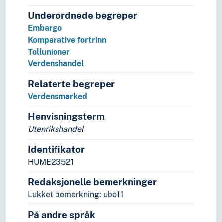
Pedagogikk
Underordnede begreper
Psykologi
Embargo
Realfag
Komparative fortrinn
Religionsvitenskap
Tollunioner
Rettsvitenskap
Verdenshandel
Samfunnsvitenskap
Språk
Relaterte begreper
Tid i enheter, stadier og perioder
Verdensmarked
Henvisningsterm
Utenrikshandel
Identifikator
HUME23521
Redaksjonelle bemerkninger
Lukket bemerkning: ubo11
På andre språk