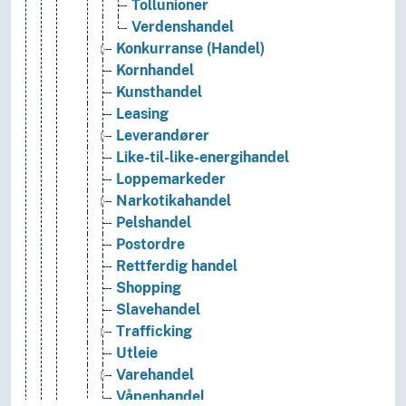
Tollunioner
Verdenshandel
Konkurranse (Handel)
Kornhandel
Kunsthandel
Leasing
Leverandører
Like-til-like-energihandel
Loppemarkeder
Narkotikahandel
Pelshandel
Postordre
Rettferdig handel
Shopping
Slavehandel
Trafficking
Utleie
Varehandel
Våpenhandel