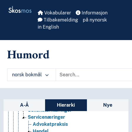
Skip to main
Næringsliv og økonomi
Skosmos
Administrasjon
Vokabularer
Informasjon
Næringsliv
Tilbakemelding
på nynorsk
Agenturer
in English
Agglomerasjonseffekter (Næringsliv)
Bedrifter
Bransjeråd
Humord
Elektronisk næringsliv
Entreprenørskap
Forretningsvirksomhet
norsk bokmål
Franchise
Informell næringsvirksomhet
Kontraktører
Næringer
Sidefelt: navigér i vokabularet på ulike m
Primærnæringer
A-Å
Hierarki
Nye
Sekundærnæringer
Servicenæringer
Advokatpraksis
Handel