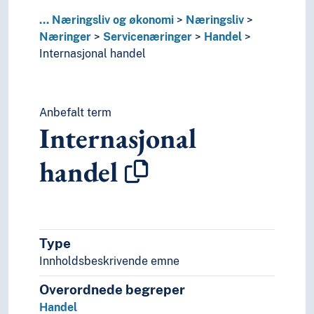
Hotelldrift
...
Næringsliv og økonomi
Næringsliv
Kompetansesentre
Næringer
Servicenæringer
Handel
Konsulenttjenester
Internasjonal handel
Kundebehandling
Kundeforhold
Matforsyning
Opplevelsesnæringer
Anbefalt term
Internasjonal
Reiselivsnæring
Shipping
handel
Næringsstrukturer
Næringsutvikling
Patentvesen
Selskaper (Foretak)
Strukturrasjonalisering
Type
Tariffer
Innholdsbeskrivende emne
Varemerker
Varer
Overordnede begreper
Produksjon
Handel
Økonomi