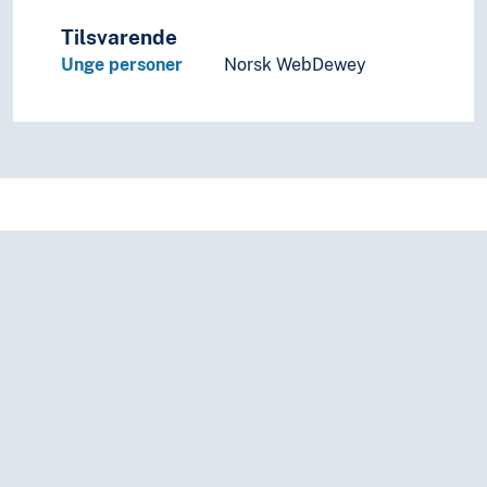
Stråmenn
Tilsvarende
Studenter
Unge personer
Norsk WebDewey
Styremedlemmer
Svarte personer
Syke
Talenter
Terrorister
Tiggere
Tilhengere (Personer)
Tillitsvalgte
Tiltalte
Tospråklige
Tradisjonsbærere
Transpersoner
Transvestitter
Turister
Tyranner
Tyskerjenter
Tyver