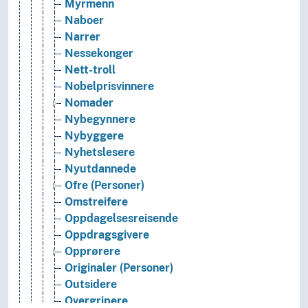
Myrmenn
Naboer
Narrer
Nessekonger
Nett-troll
Nobelprisvinnere
Nomader
Nybegynnere
Nybyggere
Nyhetslesere
Nyutdannede
Ofre (Personer)
Omstreifere
Oppdagelsesreisende
Oppdragsgivere
Opprørere
Originaler (Personer)
Outsidere
Overgripere