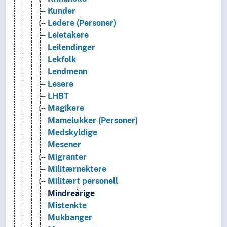
Kunder
Ledere (Personer)
Leietakere
Leilendinger
Lekfolk
Lendmenn
Lesere
LHBT
Magikere
Mamelukker (Personer)
Medskyldige
Mesener
Migranter
Militærnektere
Militært personell
Mindreårige
Mistenkte
Mukbanger