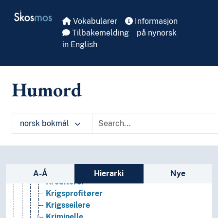
Skip to main
Intellektuelle
Skosmos
Interessenter
Vokabularer
Informasjon
Interseksuelle personer
Tilbakemelding
på nynorsk
Investorer
in English
Junkere
Kapitalister
Kjendiser
Humord
Klassekamerater
Klienter
Koblersker
norsk bokmål
Kolleger
Kolonister
Konfirmanter
Kongelige personer
Sidefelt: navigér i vokabularet på ulike m
Konkubiner
A-Å
Hierarki
Nye
Kreditorer
Krigsprofitører
Krigsseilere
Kriminelle