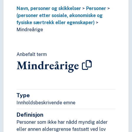
Overlevende
Navn, personer og skikkelser
Personer
Overvektige personer
(personer etter sosiale, økonomiske og
Pariaer
fysiske særtrekk eller egenskaper)
Pasienter
Mindreårige
Passasjerer
Pedofile
Pendlere
Pensjonister
Anbefalt term
Mindreårige
Plebeiere
Prestekoner
Profesjonelle
Prostitusjonskunder
Prosumenter
Type
Psykisk syke
Innholdsbeskrivende emne
Punkere
Pårørende
Definisjon
Rapsoder
Personer som ikke har nådd myndig alder
Rasister
eller annen aldersgrense fastsatt ved lov
Rederijkere