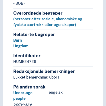
<BOB>
Renegater
Rentenister
Overordnede begreper
Riddere
(personer etter sosiale, økonomiske og
Runeristere
fysiske særtrekk eller egenskaper)
Rusmisbrukere
Ryttere
Relaterte begreper
Røvere
Barn
Sabotører
Ungdom
Samfunnsvitere
Identifikator
Samlere
HUME24726
Samuraier
Savnede
Redaksjonelle bemerkninger
Seere
Lukket bemerkning: ubo11
Seksuelle minoriteter
Selvmordsbombere
På andre språk
Seremonimestere
engelsk
Under-age
Sivile
people
Sjarlataner
Under-age