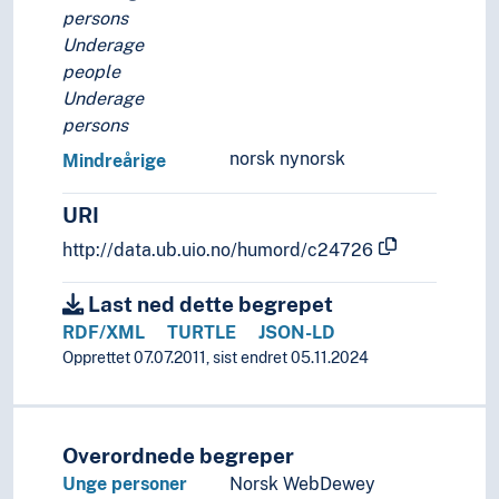
Sjeiker
persons
Skadde
Underage
Skadevoldere
people
Skarpskyttere
Underage
Skeive personer
persons
Skinheads
norsk nynorsk
Mindreårige
Skoletapere
Slaver
URI
Snyltere (Personer)
Sosialklienter
http://data.ub.uio.no/humord/c24726
Speidere
Spillere
Last ned dette begrepet
Spioner
RDF/XML
TURTLE
JSON-LD
Stedfortredere
Opprettet 07.07.2011, sist endret 05.11.2024
Stjernegutter
Stormenn
Straffedømte
Overordnede begreper
Strandsittere
Unge personer
Norsk WebDewey
Striler