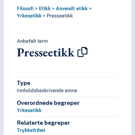
Normativ etikk
Filosofi
Etikk
Anvendt etikk
Perfeksjonisme
Yrkesetikk
Presseetikk
Pliktetikk
Sinnelagsetikk
Teknologietikk
Utilitarisme
Anbefalt term
Utviklingsetikk
Presseetikk
Verdietikk
Filosofiens historie (Faget)
Filosofisk lære/retning
Filosofiske metoder
Type
Filosofiske skoler
Filosofiske teorier
Innholdsbeskrivende emne
Idehistorie (Faget)
Overordnede begreper
Logikk
Yrkesetikk
Folkegrupper
Formtermer
Relaterte begreper
Fritid og sport
Trykkefrihet
Generelt