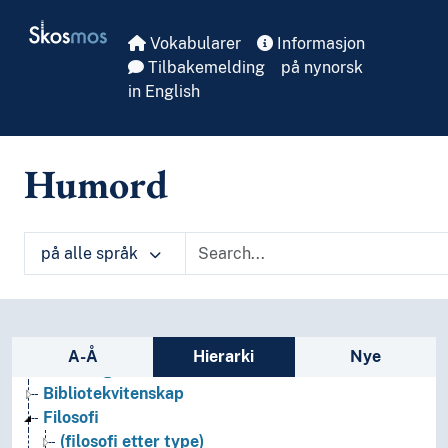
Skip to main
Skosmos
Vokabularer
Informasjon
Tilbakemelding
på nynorsk
in English
Humord
på alle språk
Sidefelt: navigér i vokabularet på ulike m
A-Å
Hierarki
Nye
Arkeologi
Bibliotekvitenskap
Filosofi
(filosofi etter type)