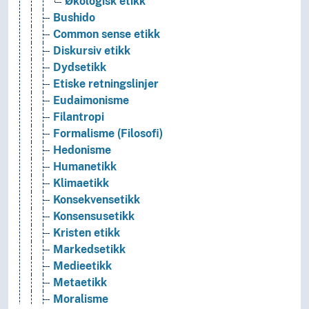
Økologisk etikk
Bushido
Common sense etikk
Diskursiv etikk
Dydsetikk
Etiske retningslinjer
Eudaimonisme
Filantropi
Formalisme (Filosofi)
Hedonisme
Humanetikk
Klimaetikk
Konsekvensetikk
Konsensusetikk
Kristen etikk
Markedsetikk
Medieetikk
Metaetikk
Moralisme