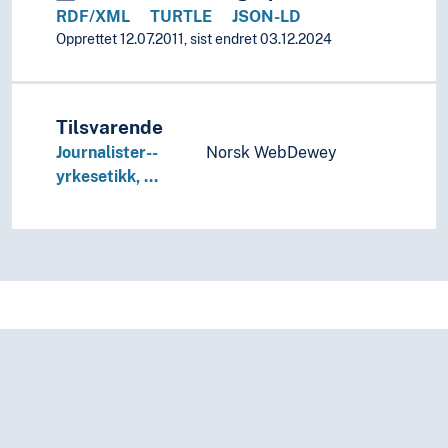
Språk
RDF/XML
TURTLE
JSON-LD
Tid i enheter, stadier og perioder
Opprettet 12.07.2011, sist endret 03.12.2024
Tilsvarende
Journalister--
Norsk WebDewey
yrkesetikk, …