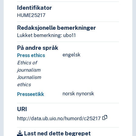
Geografiske navn og historiske stedsnavn
Identifikator
Helse
HUME25217
Historie og historiefaget
Redaksjonelle bemerkninger
Humaniora
Informatikk og informasjonsteknologi
Lukket bemerkning: ubo11
Ingeniørfag
På andre språk
Kulturkunnskap
engelsk
Press ethics
Kunst
Ethics of
Lingvistikk
journalism
Litteratur
Journalism
Navn, personer og skikkelser
ethics
Næringsliv og økonomi
Pedagogikk
norsk nynorsk
Presseetikk
Psykologi
Realfag
URI
Religionsvitenskap
http://data.ub.uio.no/humord/c25217
Rettsvitenskap
Samfunnsvitenskap
Last ned dette begrepet