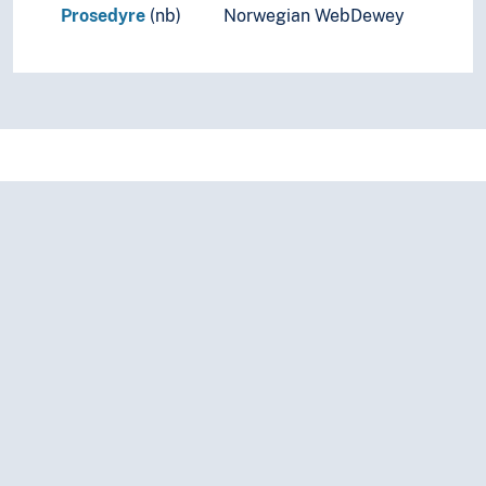
Prosedyre
(nb)
Norwegian WebDewey