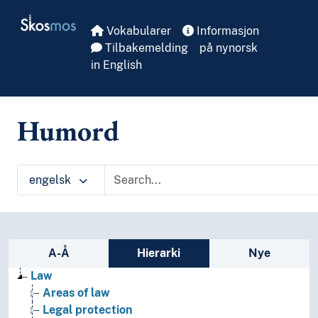
Skip to main
Skosmos
Vokabularer
Informasjon
Tilbakemelding
på nynorsk
in English
Humord
engelsk
Sidefelt: navigér i vokabularet på ulike m
A-Å
Hierarki
Nye
Law
Areas of law
Legal protection