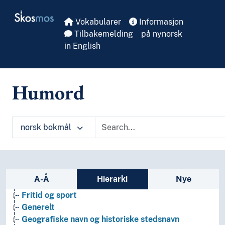
Skip to main
Skosmos
Vokabularer
Informasjon
Tilbakemelding
på nynorsk
in English
Humord
norsk bokmål
Arkeologi
Bibliotekvitenskap
Filosofi
Folkegrupper
Sidefelt: navigér i vokabularet på ulike m
A-Å
Hierarki
Nye
Formtermer
Fritid og sport
Generelt
Geografiske navn og historiske stedsnavn