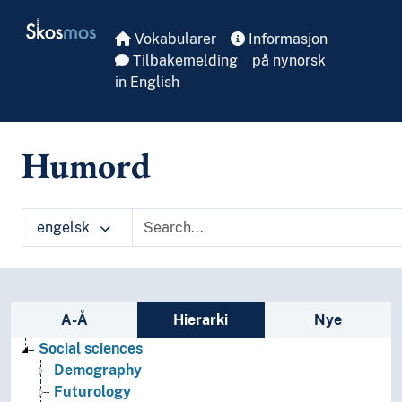
Skip to main
Skosmos
Vokabularer
Informasjon
Tilbakemelding
på nynorsk
in English
Humord
engelsk
Sidefelt: navigér i vokabularet på ulike m
A-Å
Hierarki
Nye
Social sciences
Demography
Futurology