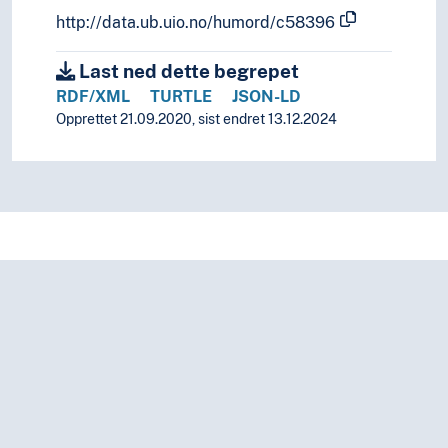
Stat
http://data.ub.uio.no/humord/c58396
Statsborgerskap
Statskupp
Last ned dette begrepet
Statsmakt
RDF/XML
TURTLE
JSON-LD
Stormakter
Opprettet 21.09.2020, sist endret 13.12.2024
Styresett
Verdenssamfunn
Teori og metode (Samfunnsvitenskap)
Språk
Tid i enheter, stadier og perioder