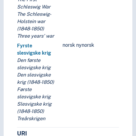
Mobilisering
Schleswig War
Nøytralitet
The Schleswig-
Rettmessig krig
Holstein war
Våpenhvile
(1848-1850)
Menneskerettigheter
Three years' war
Myndigheter
norsk nynorsk
Politikk
Fyrste
Politisk filosofi
slesvigske krig
Politisk makt
Den første
Politisk psykologi
slesvigske krig
Politisk virksomhet
Den slesvigske
Politiske erklæringer
krig (1848-1850)
Politiske grupperinger
Første
Politiske konflikter
slesvigske krig
Politiske prosesser
Slesvigske krig
Politiske systemer
(1848-1850)
Rettsoppgjør
Treårskrigen
Revolusjon
URI
Sikkerhet (Statsvitenskap)