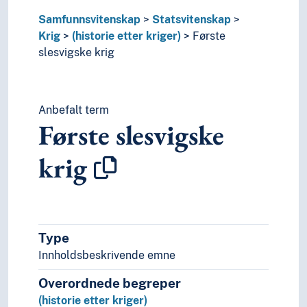
Markomannerkrigene
Samfunnsvitenskap
Statsvitenskap
Napoleonskrigene
Krig
(historie etter kriger)
Første
Nordiske sjuårskrig (1563-1570)
slesvigske krig
Opiumskrigene
Palestinakrigen (1948-1949)
Paraguaykrigen
Peloponnesiske krig
Anbefalt term
Første slesvigske
Perserkrigene
Puniske kriger
krig
Revolusjonskrigene
Rosekrigene
Russisk-japanske krig
Russiske borgerkrig
Seksdagers-krigen
Type
Sjuårskrigen (1756-1763)
Innholdsbeskrivende emne
Skånske krig
Slaget ved Culloden
Overordnede begreper
Slaget ved Hafrsfjord
(historie etter kriger)
Slaget ved Svolder