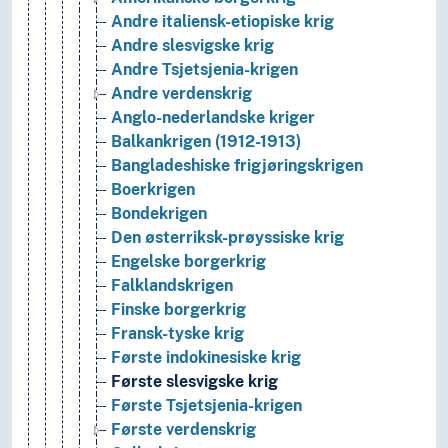
Andre italiensk-etiopiske krig
Andre slesvigske krig
Andre Tsjetsjenia-krigen
Andre verdenskrig
Anglo-nederlandske kriger
Balkankrigen (1912-1913)
Bangladeshiske frigjøringskrigen
Boerkrigen
Bondekrigen
Den østerriksk-prøyssiske krig
Engelske borgerkrig
Falklandskrigen
Finske borgerkrig
Fransk-tyske krig
Første indokinesiske krig
Første slesvigske krig
Første Tsjetsjenia-krigen
Første verdenskrig