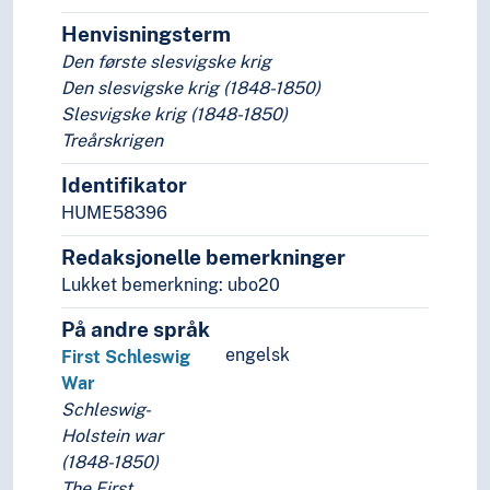
Somaliske borgerkrig (1991- )
Henvisningsterm
Spanias gjenerobring
Den første slesvigske krig
Spansk-amerikanske krig
Den slesvigske krig (1848-1850)
Spanske arvefølgekrigen
Slesvigske krig (1848-1850)
Spanske borgerkrig
Treårskrigen
Store nordiske krig
Trettiårskrigen
Identifikator
Trojanerkrigen
HUME58396
Vietnamkrigen
Redaksjonelle bemerkninger
Yom Kippurkrigen
Lukket bemerkning: ubo20
Zulukrigen
Åttiårskrigen
På andre språk
(krig etter type)
engelsk
First Schleswig
Krigføring
War
Krigsfronter
Schleswig-
Krigshistorie
Holstein war
Krigsutbrudd
(1848-1850)
Krigsårsaker
The First