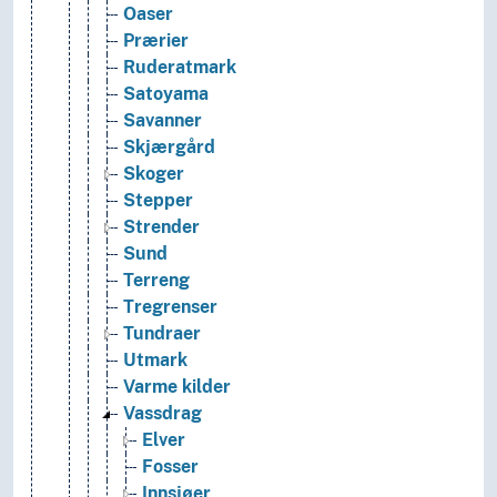
Oaser
Prærier
Ruderatmark
Satoyama
Savanner
Skjærgård
Skoger
Stepper
Strender
Sund
Terreng
Tregrenser
Tundraer
Utmark
Varme kilder
Vassdrag
Elver
Fosser
Innsjøer