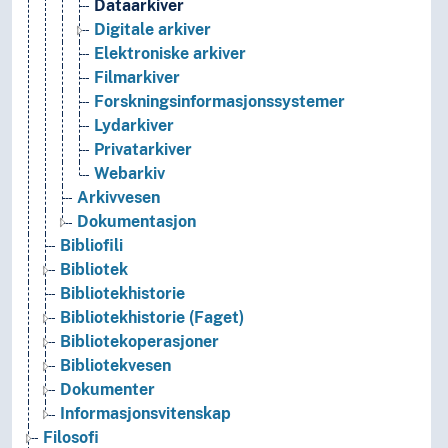
Dataarkiver
Digitale arkiver
Elektroniske arkiver
Filmarkiver
Forskningsinformasjonssystemer
Lydarkiver
Privatarkiver
Webarkiv
Arkivvesen
Dokumentasjon
Bibliofili
Bibliotek
Bibliotekhistorie
Bibliotekhistorie (Faget)
Bibliotekoperasjoner
Bibliotekvesen
Dokumenter
Informasjonsvitenskap
Filosofi