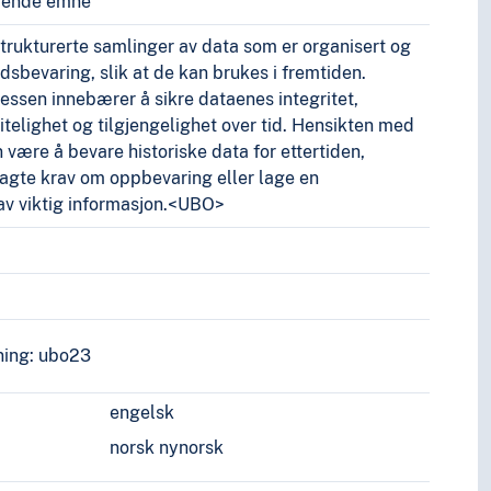
vende emne
strukturerte samlinger av data som er organisert og
idsbevaring, slik at de kan brukes i fremtiden.
essen innebærer å sikre dataenes integritet,
litelighet og tilgjengelighet over tid. Hensikten med
 være å bevare historiske data for ettertiden,
lagte krav om oppbevaring eller lage en
av viktig informasjon.<UBO>
ing: ubo23
engelsk
norsk nynorsk