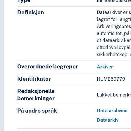
Type
Innholdsbeskri
Definisjon
Dataarkiver er 
lagret for langt
Arkiveringspros
autentisitet, på
et dataarkiv kan
etterleve lovpå
sikkerhetskopi 
Overordnede begreper
Arkiver
Identifikator
HUME59779
Redaksjonelle
Lukket bemerkn
bemerkninger
På andre språk
Data archives
Dataarkiv