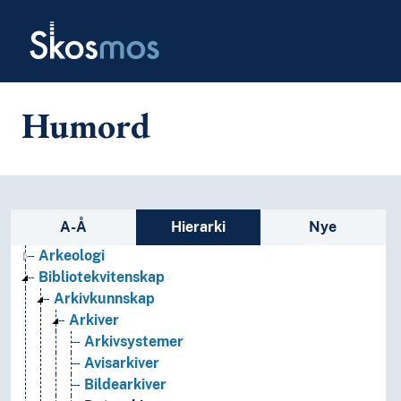
Skip to main
Skosmos
Humord
Sidefelt: navigér i vokabularet p
A-Å
Hierarki
Nye
Arkeologi
Bibliotekvitenskap
Arkivkunnskap
Arkiver
Arkivsystemer
Avisarkiver
Bildearkiver