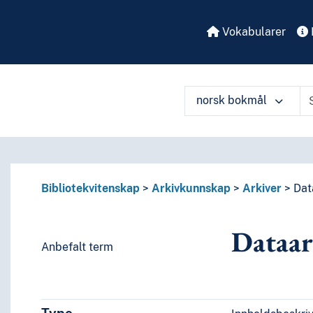
Vokabularer
norsk bokmål
å ulike måter
Bibliotekvitenskap
Arkivkunnskap
Arkiver
Dat
Dataar
Anbefalt term