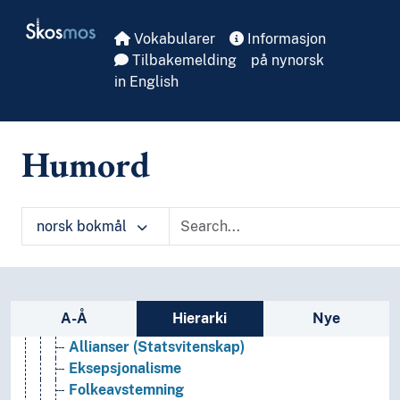
Realfag
Skip to main
Skosmos
Religionsvitenskap
Vokabularer
Informasjon
Rettsvitenskap
Tilbakemelding
på nynorsk
Samfunnsvitenskap
in English
Bygdeforskning
Demografi
Framtidsforskning
Humord
Geografi
Kjønnsforskning
Medievitenskap
Praxeologi
norsk bokmål
Sosial organisasjon
Sosialantropologi
Sosiologi
Statistikk
Sidefelt: navigér i vokabularet på ulike m
A-Å
Hierarki
Nye
Statsvitenskap
Allianser (Statsvitenskap)
Eksepsjonalisme
Folkeavstemning