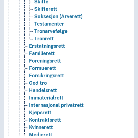
Skifte
Skifterett
Suksesjon (Arverett)
Testamenter
Tronarvefølge
Tronrett
Erstatningsrett
Familierett
Foreningsrett
Formuerett
Forsikringsrett
God tro
Handelsrett
Immaterialrett
Internasjonal privatrett
Kjøpsrett
Kontraktsrett
Kvinnerett
Medierett