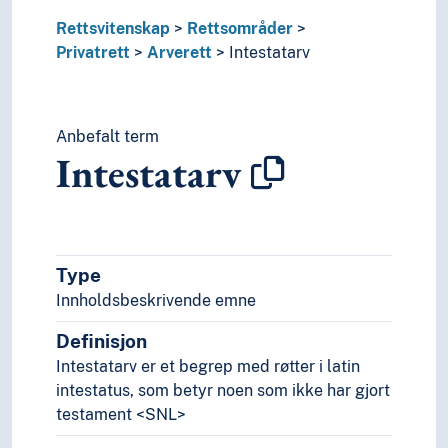
Obligasjonsrett
Rettsvitenskap
Rettsområder
Personrett
Privatrett
Arverett
Intestatarv
Restitusjon (Rettsvitenskap)
Sedvanerett
Selskapsrett
Sjørett
Anbefalt term
Intestatarv
Tingsrett
Trygderett
Rettsfilosofi
Rettshistorie
Rettshåndhevelse
Type
Rettsoppfatning
Innholdsbeskrivende emne
Rettsteori
Utlendingsrett
Definisjon
Rettssikkerhet
Intestatarv er et begrep med røtter i latin
Rettssystemer
intestatus, som betyr noen som ikke har gjort
Samfunnsvitenskap
testament <SNL>
Språk
Tid i enheter, stadier og perioder