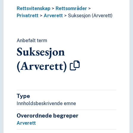
Sjørett
Rettsvitenskap
Rettsområder
Tingsrett
Privatrett
Arverett
Suksesjon (Arverett)
Trygderett
Rettsfilosofi
Rettshistorie
Rettshåndhevelse
Anbefalt term
Rettsoppfatning
Suksesjon
Rettsteori
Utlendingsrett
(Arverett)
Rettssikkerhet
Rettssystemer
Samfunnsvitenskap
Språk
Type
Tid i enheter, stadier og perioder
Innholdsbeskrivende emne
Overordnede begreper
Arverett