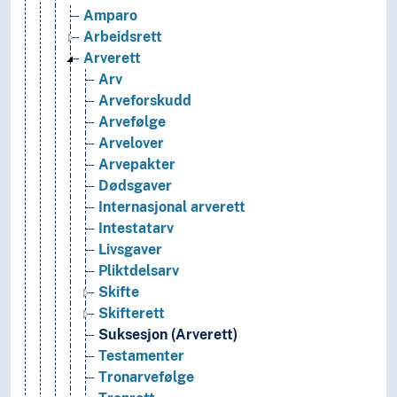
Amparo
Arbeidsrett
Arverett
Arv
Arveforskudd
Arvefølge
Arvelover
Arvepakter
Dødsgaver
Internasjonal arverett
Intestatarv
Livsgaver
Pliktdelsarv
Skifte
Skifterett
Suksesjon (Arverett)
Testamenter
Tronarvefølge