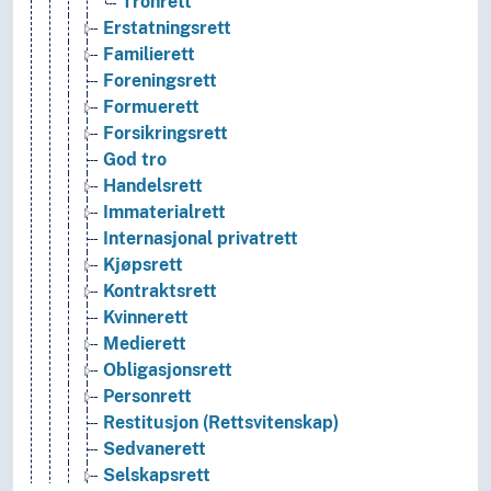
Tronrett
Erstatningsrett
Familierett
Foreningsrett
Formuerett
Forsikringsrett
God tro
Handelsrett
Immaterialrett
Internasjonal privatrett
Kjøpsrett
Kontraktsrett
Kvinnerett
Medierett
Obligasjonsrett
Personrett
Restitusjon (Rettsvitenskap)
Sedvanerett
Selskapsrett