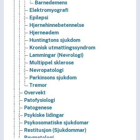
Barnedemens
Elektromyografi
Epilepsi
Hjernehinnebetennelse
Hjerneødem
Huntingtons sjukdom
Kronisk utmattingssyndrom
Lammingar (Nevrologi)
Multippel sklerose
Nevropatologi
Parkinsons sjukdom
Tremor
Overvekt
Patofysiologi
Patogenese
Psykiske lidingar
Psykosomatiske sjukdomar
Restitusjon (Sjukdommar)
Revmatologi