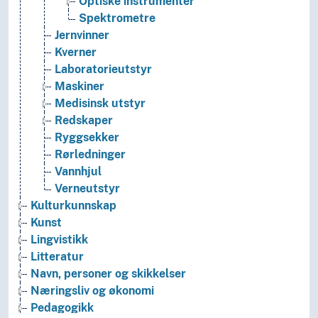
Optiske instrumenter
Spektrometre
Jernvinner
Kverner
Laboratorieutstyr
Maskiner
Medisinsk utstyr
Redskaper
Ryggsekker
Rørledninger
Vannhjul
Verneutstyr
Kulturkunnskap
Kunst
Lingvistikk
Litteratur
Navn, personer og skikkelser
Næringsliv og økonomi
Pedagogikk