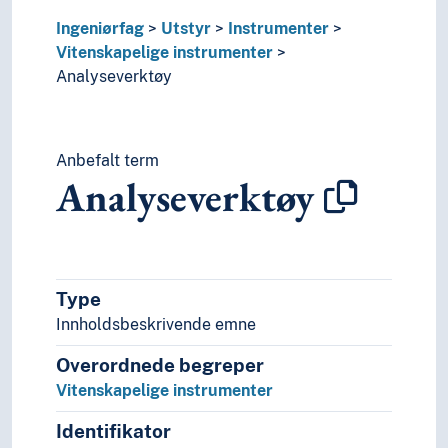
Psykologi
Ingeniørfag
Utstyr
Instrumenter
Realfag
Vitenskapelige instrumenter
Religionsvitenskap
Analyseverktøy
Rettsvitenskap
Samfunnsvitenskap
Språk
Tid i enheter, stadier og perioder
Anbefalt term
Analyseverktøy
Type
Innholdsbeskrivende emne
Overordnede begreper
Vitenskapelige instrumenter
Identifikator