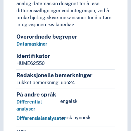
analog datamaskin designet for å løse
Rettsvitenskap
differensialligninger ved integrasjon, ved å
Samfunnsvitenskap
bruke hjul-og-skive-mekanismer for å utføre
Språk
integrasjonen. <wikipedia>
Tid i enheter, stadier og perioder
Overordnede begreper
Datamaskiner
Identifikator
HUME62550
Redaksjonelle bemerkninger
Lukket bemerkning: ubo24
På andre språk
engelsk
Differential
analyser
norsk nynorsk
Differensialanalysator