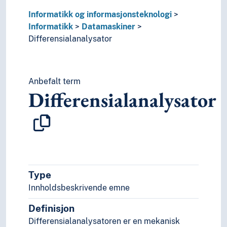
IT-drift
Informatikk og informasjonsteknologi
Konneksjonisme
Informatikk
Datamaskiner
Maskinvare
Differensialanalysator
Medisinsk informatikk
Rettsinformatikk
Samfunnsinformatikk
Synkronisering (Informatikk)
Anbefalt term
Differensialanalysator
Systemdesign
Ingeniørfag
Kulturkunnskap
Kunst
Lingvistikk
Litteratur
Navn, personer og skikkelser
Type
Næringsliv og økonomi
Innholdsbeskrivende emne
Pedagogikk
Psykologi
Definisjon
Realfag
Differensialanalysatoren er en mekanisk
Religionsvitenskap