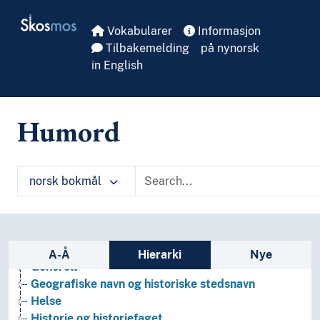
Skip to main
Skosmos
Vokabularer
Informasjon
Tilbakemelding
på nynorsk
in English
Humord
Arkeologi
norsk bokmål
Bibliotekvitenskap
Filosofi
Folkegrupper
Formtermer
Sidefelt: navigér i vokabularet på ulike m
Fritid og sport
A-Å
Hierarki
Nye
Generelt
Geografiske navn og historiske stedsnavn
Helse
Historie og historiefaget