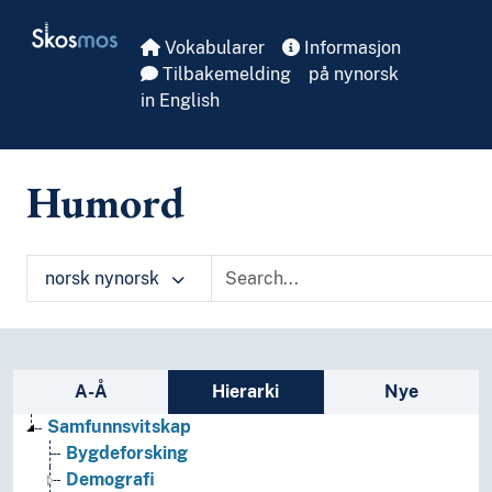
Skip to main
Skosmos
Vokabularer
Informasjon
Tilbakemelding
på nynorsk
in English
Humord
norsk nynorsk
Sidefelt: navigér i vokabularet på ulike m
A-Å
Hierarki
Nye
Samfunnsvitskap
Bygdeforsking
Demografi