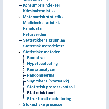
Konsumprisindekser
Kriminalstatistikk
Matematisk statistikk
Medisinsk statistikk
Paneldata
Returverdier
Statistikkens grunnlag
Statistisk metodelære
Statistiske metoder
Bootstrap
Hypotesetesting
Kausalanalyser
Randomisering
Signifikans (Statistikk)
Statistisk prosesskontroll
Statistisk teori
Strukturell modellering
Stokastiske prosesser