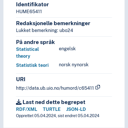
Identifikator
Statistisk teori
HUME65411
Strukturell modellering
Stokastiske prosesser
Redaksjonelle bemerkninger
Usikkerhet (Statistikk)
Lukket bemerkning: ubo24
Utvalgsundersøkelser
Statsvitenskap
På andre språk
Teori og metode (Samfunnsvitenskap)
engelsk
Statistical
Språk
theory
Tid i enheter, stadier og perioder
norsk nynorsk
Statistisk teori
URI
http://data.ub.uio.no/humord/c65411
Last ned dette begrepet
RDF/XML
TURTLE
JSON-LD
Opprettet 05.04.2024, sist endret 05.04.2024