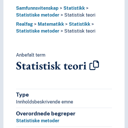
Statistikk
Samfunnsvitenskap
Statistikk
Algebraisk statistikk
Statistiske metoder
Statistisk teori
Anvendt statistikk
Realfag
Matematikk
Statistikk
Geostatistikk
Statistiske metoder
Statistisk teori
Konsumprisindekser
Kriminalstatistikk
Matematisk statistikk
Medisinsk statistikk
Anbefalt term
Paneldata
Statistisk teori
Returverdier
Statistikkens grunnlag
Statistisk metodelære
Statistiske metoder
Bootstrap
Type
Hypotesetesting
Innholdsbeskrivende emne
Kausalanalyser
Overordnede begreper
Randomisering
Signifikans (Statistikk)
Statistiske metoder
Statistisk prosesskontroll