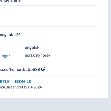
vende emne
r
ing: ubo24
engelsk
norsk nynorsk
ingar
.uio.no/humord/c65899
RTLE
JSON-LD
024, sist endret 19.04.2024