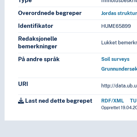
Type
Innholdsbeskri
Overordnede begreper
Jordas struktu
Identifikator
HUME65899
Redaksjonelle
Lukket bemerkn
bemerkninger
På andre språk
Soil surveys
Grunnundersøk
URI
http://data.ub
Last ned dette begrepet
RDF/XML
TU
Opprettet 19.04.2