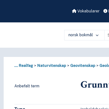
Vokabularer
norsk bokmål
å ulike måter
...
Realfag
Naturvitenskap
Geovitenskap
Geol
Grunnu
Anbefalt term