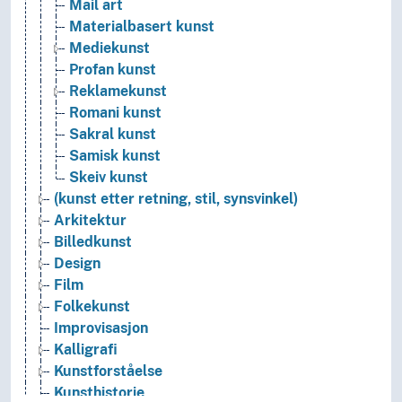
Mail art
Materialbasert kunst
Mediekunst
Profan kunst
Reklamekunst
Romani kunst
Sakral kunst
Samisk kunst
Skeiv kunst
(kunst etter retning, stil, synsvinkel)
Arkitektur
Billedkunst
Design
Film
Folkekunst
Improvisasjon
Kalligrafi
Kunstforståelse
Kunsthistorie