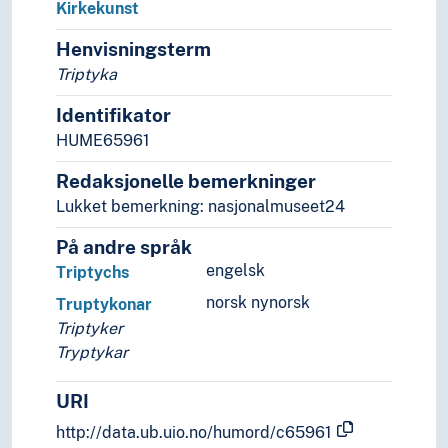
Kirkekunst
Rettsvitenskap
Samfunnsvitenskap
Henvisningsterm
Språk
Triptyka
Tid i enheter, stadier og perioder
Identifikator
HUME65961
Redaksjonelle bemerkninger
Lukket bemerkning: nasjonalmuseet24
På andre språk
engelsk
Triptychs
norsk nynorsk
Truptykonar
Triptyker
Tryptykar
URI
http://data.ub.uio.no/humord/c65961