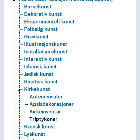
Barnekunst
Dekorativ kunst
Eksperimentell kunst
Folkelig kunst
Gravkunst
Illustrasjonskunst
Installasjonskunst
Interaktiv kunst
Islamsk kunst
Jødisk kunst
Kinetisk kunst
Kirkekunst
Antemensaler
Apsisdekorasjoner
Kirkeinventar
Triptykoner
Kvensk kunst
Lyskunst