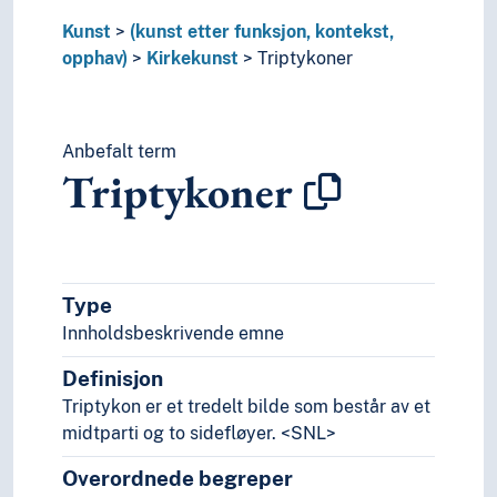
Kunsthistorie (Faget)
Kunst
(kunst etter funksjon, kontekst,
Kunsthåndverk
opphav)
Kirkekunst
Triptykoner
Kunstnergrupper
Kunstnerisk virksomhet
Kunstnertekster
Kunstpsykologi
Anbefalt term
Triptykoner
Levende bilder
Musikk
Scenekunst
Stil (Kunst)
Visuell kultur
Type
Lingvistikk
Innholdsbeskrivende emne
Litteratur
Navn, personer og skikkelser
Definisjon
Næringsliv og økonomi
Triptykon er et tredelt bilde som består av et
Pedagogikk
midtparti og to sidefløyer. <SNL>
Psykologi
Realfag
Overordnede begreper
Religionsvitenskap