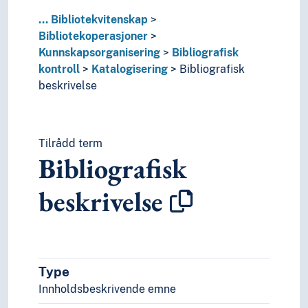
Ingeniørfag
Kulturkunnskap
...
Bibliotekvitenskap
Kunst
Bibliotekoperasjoner
Lingvistikk
Kunnskapsorganisering
Bibliografisk
Litteratur
kontroll
Katalogisering
Bibliografisk
Navn, personer og skikkelser
beskrivelse
Næringsliv og økonomi
Pedagogikk
Psykologi
Tilrådd term
Realfag
Bibliografisk
Religionsvitenskap
Rettsvitenskap
beskrivelse
Samfunnsvitenskap
Språk
Tid i enheter, stadier og perioder
Type
Innholdsbeskrivende emne