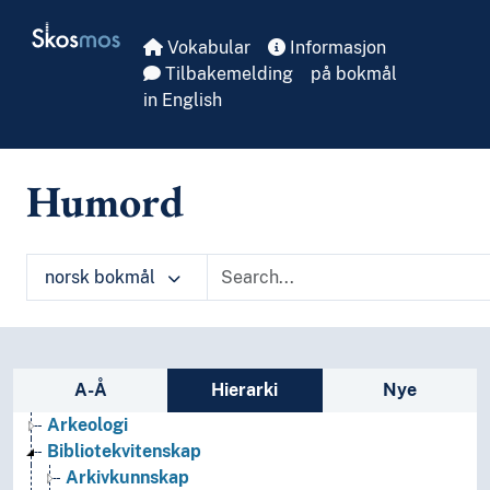
Skip to main
Skosmos
Vokabular
Informasjon
Tilbakemelding
på bokmål
in English
Humord
norsk bokmål
Sidefelt: navigér i vokabularet
A-Å
Hierarki
Nye
Arkeologi
Bibliotekvitenskap
Arkivkunnskap