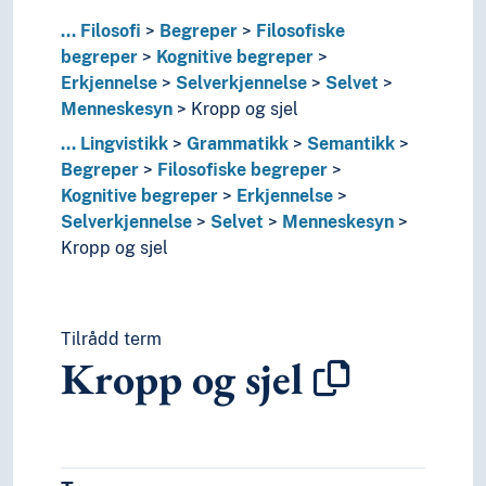
Koinsidens
...
Filosofi
Begreper
Filosofiske
Kontekstualisme
begreper
Kognitive begreper
Kriterier
Erkjennelse
Selverkjennelse
Selvet
Kunnskap
Menneskesyn
Kropp og sjel
Likhet
...
Lingvistikk
Grammatikk
Semantikk
Maieutikk
Begreper
Filosofiske begreper
Paradokser
Kognitive begreper
Erkjennelse
Predikasjon (Filosofi)
Selverkjennelse
Selvet
Menneskesyn
Representasjon (Filosofi)
Kropp og sjel
Resonnering
Sannhet
Sannsynlighet
Sofisme
Tilrådd term
Svakhet (Filosofi)
Kropp og sjel
Teorem
Teser
Transcendens
Tro (Filosofi)
Tvetydighet (Filosofi)