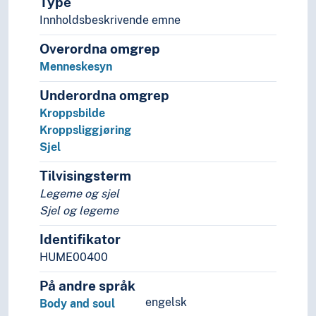
Type
Tvil (Filosofi)
Innholdsbeskrivende emne
Uvisshet
Overordna omgrep
Vaghet
Verdensbilder
Menneskesyn
Verifikasjon (Logikk)
Underordna omgrep
Ontologiske begreper
Kroppsbilde
Overmenneske (Motiver)
Kroppsliggjøring
Viljesbegreper
Sjel
Etikk
Filosofiens historie (Faget)
Tilvisingsterm
Filosofisk lære/retning
Legeme og sjel
Filosofiske metoder
Sjel og legeme
Filosofiske skoler
Filosofiske teorier
Identifikator
Idehistorie (Faget)
HUME00400
Logikk
På andre språk
Folkegrupper
engelsk
Formtermer
Body and soul