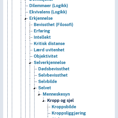
Dilemmaer (Logikk)
Ekvivalens (Logikk)
Erkjennelse
Bevissthet (Filosofi)
Erfaring
Intellekt
Kritisk distanse
Lærd uvitenhet
Objektivitet
Selverkjennelse
Dødsbevissthet
Selvbevissthet
Selvbilde
Selvet
Menneskesyn
Kropp og sjel
Kroppsbilde
Kroppsliggjøring