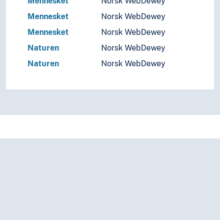
Mennesket
Norsk WebDewey
Bestemthet (Lingvistikk)
Mennesket
Norsk WebDewey
Ergativitet
Fraseologi
Mennesket
Norsk WebDewey
Føringsbasert grammatikk
Naturen
Norsk WebDewey
Inkorporering (Lingvistikk)
Naturen
Norsk WebDewey
Interferens
Kausativitet
Komparasjon (Grammatikk)
Kvantifisering (Lingvistikk)
Linearitet (Lingvistikk)
Markerthet (Lingvistikk)
Modalitet (Grammatikk)
Modularitet (Grammatikk)
Morfologi (Lingvistikk)
Morfosyntaks
Negasjon
Operatorer (Lingvistikk)
Ordklasser
Parametre (Grammatikk)