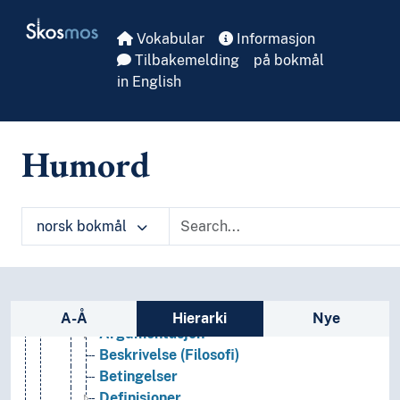
Skip to main
Skosmos
Vokabular
Informasjon
Tilbakemelding
på bokmål
Arkeologi
in English
Bibliotekvitenskap
Filosofi
(filosofi etter type)
Humord
Begreper
Filosofiske begreper
Estetiske begreper
norsk bokmål
Etiske begreper
Kognitive begreper
Analogi (Filosofi)
Annethet
Sidefelt: navigér i vokabularet
Apori
A-Å
Hierarki
Nye
Argumentasjon
Beskrivelse (Filosofi)
Betingelser
Definisjoner