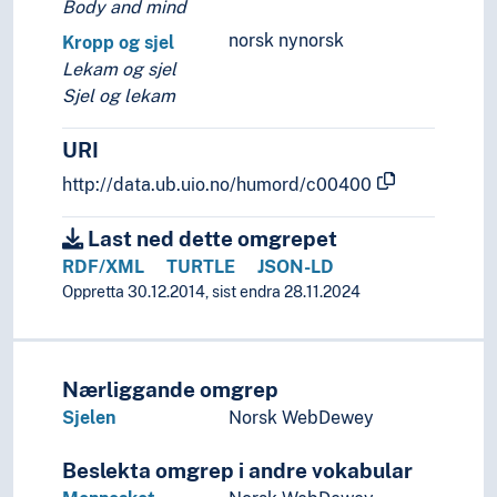
Fritid og sport
Body and mind
Generelt
norsk nynorsk
Kropp og sjel
Geografiske navn og historiske stedsnavn
Lekam og sjel
Helse
Sjel og lekam
Historie og historiefaget
Humaniora
URI
Informatikk og informasjonsteknologi
http://data.ub.uio.no/humord/c00400
Ingeniørfag
Kulturkunnskap
Last ned dette omgrepet
Kunst
RDF/XML
TURTLE
JSON-LD
Lingvistikk
Oppretta 30.12.2014, sist endra 28.11.2024
Fonemikk
Fonetikk
Fonologi
Grafemikk
Nærliggande omgrep
Grammatikk
Sjelen
Norsk WebDewey
Absolutte konstruksjoner
Agentivitet
Beslekta omgrep i andre vokabular
Aspekt (Grammatikk)