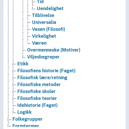
Tid
Uendelighet
Tilblivelse
Universalia
Vesen (Filosofi)
Virkelighet
Væren
Overmenneske (Motiver)
Viljesbegreper
Etikk
Filosofiens historie (Faget)
Filosofisk lære/retning
Filosofiske metoder
Filosofiske skoler
Filosofiske teorier
Idehistorie (Faget)
Logikk
Folkegrupper
Formtermer