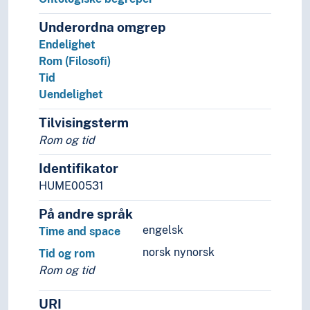
Bestemthet (Lingvistikk)
Underordna omgrep
Ergativitet
Endelighet
Fraseologi
Rom (Filosofi)
Føringsbasert grammatikk
Tid
Inkorporering (Lingvistikk)
Uendelighet
Interferens
Kausativitet
Tilvisingsterm
Komparasjon (Grammatikk)
Rom og tid
Kvantifisering (Lingvistikk)
Linearitet (Lingvistikk)
Identifikator
Markerthet (Lingvistikk)
HUME00531
Modalitet (Grammatikk)
På andre språk
Modularitet (Grammatikk)
engelsk
Morfologi (Lingvistikk)
Time and space
Morfosyntaks
norsk nynorsk
Tid og rom
Negasjon
Rom og tid
Operatorer (Lingvistikk)
Ordklasser
URI