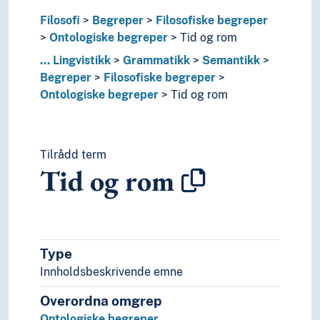
Fritid og sport
Filosofi
Begreper
Filosofiske begreper
Generelt
Ontologiske begreper
Tid og rom
Geografiske navn og historiske stedsnavn
...
Lingvistikk
Grammatikk
Semantikk
Helse
Begreper
Filosofiske begreper
Historie og historiefaget
Ontologiske begreper
Tid og rom
Humaniora
Informatikk og informasjonsteknologi
Ingeniørfag
Kulturkunnskap
Tilrådd term
Kunst
Tid og rom
Lingvistikk
Fonemikk
Fonetikk
Fonologi
Grafemikk
Type
Grammatikk
Innholdsbeskrivende emne
Absolutte konstruksjoner
Overordna omgrep
Agentivitet
Aspekt (Grammatikk)
Ontologiske begreper