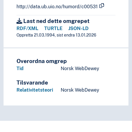
Parametre (Grammatikk)
http://data.ub.uio.no/humord/c00531
Polaritet (Grammatikk)
Possessiv
Last ned dette omgrepet
Pragmatikk
RDF/XML
TURTLE
JSON-LD
Redundans
Oppretta 21.03.1994, sist endra 13.01.2026
Regelmessighet (Lingvistikk)
Reksjon
Rekursjon
Relativisering
Overordna omgrep
Resiproke konstruksjoner
Tid
Norsk WebDewey
Semantikk
(semantikk etter type)
Tilsvarande
Aksjonsart (Grammatikk)
Relativitetsteori
Norsk WebDewey
Begreper
Filosofiske begreper
Estetiske begreper
Etiske begreper
Kognitive begreper
Ontologiske begreper