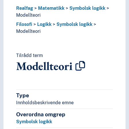
Informatikk og informasjonsteknologi
Realfag
Matematikk
Symbolsk logikk
Ingeniørfag
Modellteori
Kulturkunnskap
Kunst
Filosofi
Logikk
Symbolsk logikk
Lingvistikk
Modellteori
Litteratur
Navn, personer og skikkelser
Næringsliv og økonomi
Tilrådd term
Pedagogikk
Modellteori
Psykologi
Realfag
Matematikk
Abakuser
Algebra
Type
Anvendt matematikk
Innholdsbeskrivende emne
Aritmetikk
Etnomatematikk
Overordna omgrep
Geometri
Symbolsk logikk
Gresk matematikk