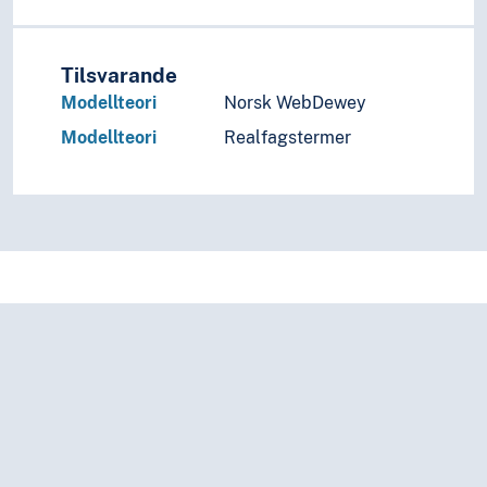
Boolsk algebra
Chomskyhierarkiet
Denotasjonell semantikk
Tilsvarande
Flerverdilogikk
Modellteori
Norsk WebDewey
Formell spesifikasjon
Formelle metoder
Modellteori
Realfagstermer
Formelle modeller
Fuzzy logikk
Førsteordens logikk
Horn-logikk
Høyereordens logikk
Ikke-monoton logikk
Knuth-Bendix-algoritmen
Kombinatorisk logikk
Komplekse systemer
Kompletthetsproblemer
Konstruktiv matematikk
L-systemer
Lineær logikk