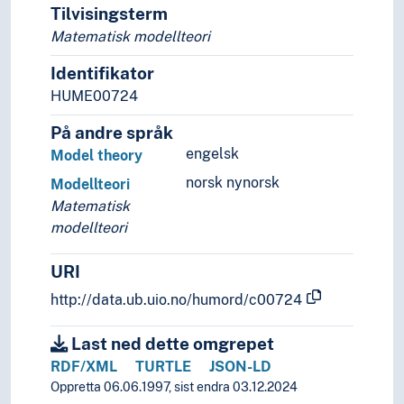
Tilvisingsterm
Hobbymatematikk
Matematisk modellteori
Kombinatorikk
Matematikkens grunnlag
Identifikator
Matematikkhistorie
HUME00724
Matematisk analyse
Matematiske modeller
På andre språk
Matematiske prinsipper
engelsk
Model theory
Matematiske problemer
norsk nynorsk
Modellteori
Numerisk analyse
Matematisk
Populærmatematikk
modellteori
Sannsynlighetsregning
Statistikk
URI
Symbolsk logikk
Aksiomer
http://data.ub.uio.no/humord/c00724
Automater (Informatikk)
Automorfier
Last ned dette omgrepet
Avgjørbarhet
RDF/XML
TURTLE
JSON-LD
Bevisteori
Oppretta 06.06.1997, sist endra 03.12.2024