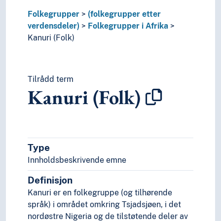
Terik (Folk)
Folkegrupper
(folkegrupper etter
Tigray (Folk)
verdensdeler)
Folkegrupper i Afrika
Tigre (Folk)
Kanuri (Folk)
Tiv (Folk)
Tuareger (Folk)
Tutsier
Wolof (Folk)
Tilrådd term
Kanuri (Folk)
Xhosa (Folk)
Yoruba (Folk)
Zinza
Zulu (Folk)
Folkegrupper i Amerika
Type
Folkegrupper i Asia
Innholdsbeskrivende emne
Folkegrupper i Europa
Folkegrupper i Oseania
Definisjon
Skriftløse folk
Kanuri er en folkegruppe (og tilhørende
Stammer (Folkegrupper)
språk) i området omkring Tsjadsjøen, i det
Ugrupperte folk
nordøstre Nigeria og de tilstøtende deler av
Urfolk