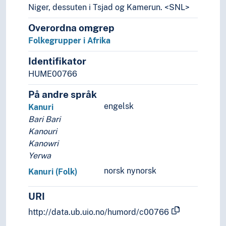
Niger, dessuten i Tsjad og Kamerun. <SNL>
Formtermer
Fritid og sport
Overordna omgrep
Generelt
Folkegrupper i Afrika
Geografiske navn og historiske stedsnavn
Helse
Identifikator
Historie og historiefaget
HUME00766
Humaniora
På andre språk
Informatikk og informasjonsteknologi
engelsk
Kanuri
Ingeniørfag
Bari Bari
Kulturkunnskap
Kanouri
Kunst
Kanowri
Lingvistikk
Yerwa
Litteratur
Navn, personer og skikkelser
norsk nynorsk
Kanuri (Folk)
Næringsliv og økonomi
Pedagogikk
URI
Psykologi
http://data.ub.uio.no/humord/c00766
Realfag