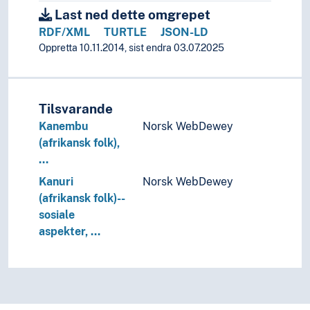
Religionsvitenskap
Last ned dette omgrepet
Rettsvitenskap
RDF/XML
TURTLE
JSON-LD
Samfunnsvitenskap
Oppretta 10.11.2014, sist endra 03.07.2025
Språk
Tid i enheter, stadier og perioder
Tilsvarande
Kanembu
Norsk WebDewey
(afrikansk folk),
…
Kanuri
Norsk WebDewey
(afrikansk folk)--
sosiale
aspekter, …