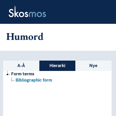
Skip to main
Skosmos
Humord
Sidefelt: navigér i vokabularet
A-Å
Hierarki
Nye
Form terms
Bibliographic form