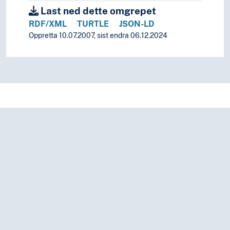
Last ned dette omgrepet
Karakalpakisk folkedikting
Karatsjai folkedikting
RDF/XML
TURTLE
JSON-LD
Karelsk folkedikting
Oppretta 10.07.2007, sist endra 06.12.2024
Kasakhisk folkedikting
Katalansk folkedikting
Kaukasisk folkedikting
Keltisk folkedikting
Khakasisk folkedikting
Khaladsj folkedikting
Khasi folkedikting
Khmer folkedikting
Khmu folkedikting
Khoisan folkedikting
Khotansakisk folkedikting
Kinesisk folkedikting
Kirgisisk folkedikting
Konkani folkedikting
Koreansk folkedikting