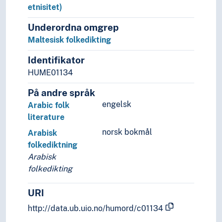
Grønlandsk folkedikting
etnisitet)
Gujarati folkedikting
Underordna omgrep
Gurage folkedikting
Maltesisk folkedikting
Gælisk folkedikting
Hanti folkedikting
Identifikator
Hebraisk folkedikting
HUME01134
Igbo folkedikting
Indisk folkedikting
På andre språk
Ingusjisk folkedikting
engelsk
Arabic folk
Inuit folkedikting
literature
Irsk folkedikting
norsk bokmål
Arabisk
Islandsk folkedikting
folkediktning
Jakutisk folkedikting
Arabisk
Japansk folkedikting
folkedikting
Jødisk folkedikting
Kalasha folkedikting
URI
Kalmukkisk folkedikting
http://data.ub.uio.no/humord/c01134
Kanuri folkedikting
Kanaaneisk folkedikting