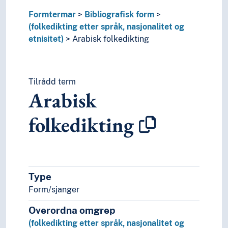
Dagari folkedikting
Formtermar
Dagestansk folkedikting
Bibliografisk form
(folkedikting etter språk, nasjonalitet og
Dakota folkedikting
etnisitet)
Dansk folkedikting
Arabisk folkedikting
Dogri folkedikting
Duala folkedikting
Egyptisk folkedikting
Tilrådd term
Engelsk folkedikting
Arabisk
Estisk folkedikting
Europeisk folkedikting
folkedikting
Finsk folkedikting
Finsk-ugrisk folkedikting
Fransk folkedikting
Fulfulde folkedikting
Færøysk folkedikting
Type
Galicisk folkedikting
Form/sjanger
Georgisk folkedikting
Overordna omgrep
Gondi folkedikting
Gresk folkedikting
(folkedikting etter språk, nasjonalitet og