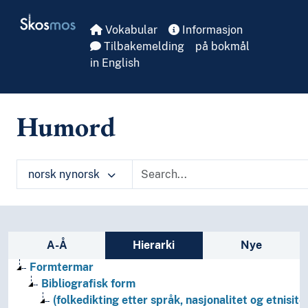
Skip to main
Skosmos
Vokabular
Informasjon
Tilbakemelding
på bokmål
in English
Humord
norsk nynorsk
Sidefelt: navigér i vokabularet
A-Å
Hierarki
Nye
Formtermar
Bibliografisk form
(folkedikting etter språk, nasjonalitet og etnisite