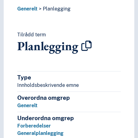
Rehabilitering
Generelt
Planlegging
Rekruttering (Generelt)
Relasjoner
Representasjon
Resiprositet
Tilrådd term
Planlegging
Ressurser
Resultater
Rettigheter
Revisjon
Revitalisering
Type
Risiko
Innholdsbeskrivende emne
Rådgivning
Samlervirksomhet
Overordna omgrep
Sentralisering
Generelt
Service
Sikkerhet (Generelt)
Underordna omgrep
Sikkerhetssystemer
Forberedelser
Simulering
Generalplanlegging
Skadebegrensning