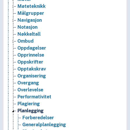
Møteteknikk
Målgrupper
Navigasjon
Notasjon
Nøkkeltall
Ombud
Oppdagelser
Opprinnelse
Oppskrifter
Opptakskrav
Organisering
Overgang
Overlevelse
Performativitet
Plagiering
Planlegging
Forberedelser
Generalplanlegging