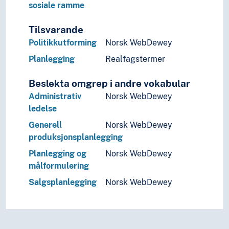
sosiale ramme
Kulturkunnskap
Kunst
Tilsvarande
Lingvistikk
Politikkutforming
Norsk WebDewey
Litteratur
Navn, personer og skikkelser
Planlegging
Realfagstermer
Næringsliv og økonomi
Pedagogikk
Beslekta omgrep i andre vokabular
Psykologi
Administrativ
Norsk WebDewey
Realfag
ledelse
Religionsvitenskap
Generell
Norsk WebDewey
Rettsvitenskap
produksjonsplanlegging
Samfunnsvitenskap
Planlegging og
Norsk WebDewey
Språk
målformulering
Tid i enheter, stadier og perioder
Salgsplanlegging
Norsk WebDewey