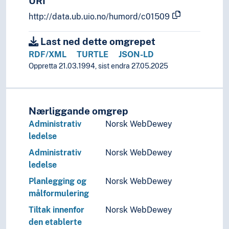
URI
Utvelgelse
Utvikling
http://data.ub.uio.no/humord/c01509
Validitet
Varsling
Last ned dette omgrepet
Vedtekter
RDF/XML
TURTLE
JSON-LD
Verdibegrepet
Oppretta 21.03.1994, sist endra 27.05.2025
Verdiformidling
Vernetiltak
Villedning
Nærliggande omgrep
Vitenskap
Administrativ
Norsk WebDewey
Vurdering
ledelse
Ødeleggelse
Åndsverk
Administrativ
Norsk WebDewey
Geografiske navn og historiske stedsnavn
ledelse
Helse
Planlegging og
Norsk WebDewey
Historie og historiefaget
målformulering
Humaniora
Tiltak innenfor
Norsk WebDewey
Informatikk og informasjonsteknologi
den etablerte
Ingeniørfag