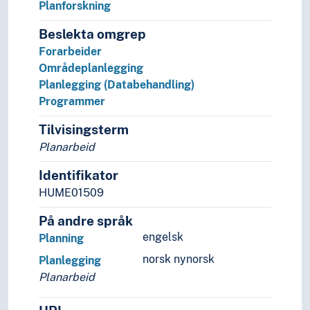
Planforskning
Skader
Skala
Beslekta omgrep
Stabilitet
Forarbeider
Standarder
Områdeplanlegging
Stillstand
Planlegging (Databehandling)
Strategi
Programmer
Symmetri
Tilvisingsterm
Systematikk
Planarbeid
Testing
Tidsbruk (Generelt)
Identifikator
Tilbakemelding
HUME01509
Tillatelse
Tverrfaglighet
På andre språk
Typologi
engelsk
Planning
Ulikheter
norsk nynorsk
Planlegging
Ulykker
Planarbeid
Undersøkelser
Utredninger