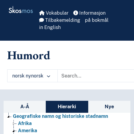
Skip to main
Skosmos
Vokabular
Informasjon
Tilbakemelding
på bokmål
in English
Humord
norsk nynorsk
Sidefelt: navigér i vokabularet
A-Å
Hierarki
Nye
Geografiske namn og historiske stadnamn
Afrika
Amerika