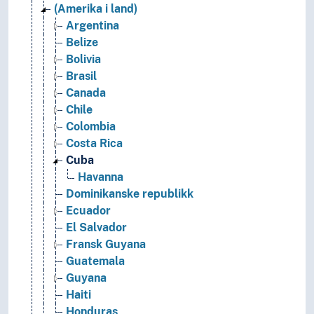
(Amerika i land)
Argentina
Belize
Bolivia
Brasil
Canada
Chile
Colombia
Costa Rica
Cuba
Havanna
Dominikanske republikk
Ecuador
El Salvador
Fransk Guyana
Guatemala
Guyana
Haiti
Honduras