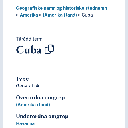
Oseania
Geografiske namn og historiske stadnamn
Store landområde og imperium
Amerika
(Amerika i land)
Cuba
Tilrådd term
Cuba
Type
Geografisk
Overordna omgrep
(Amerika i land)
Underordna omgrep
Havanna