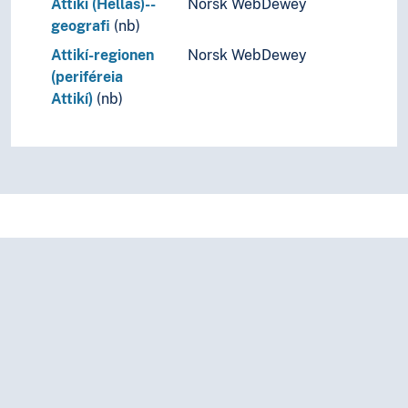
Attikí (Hellas)--
Norsk WebDewey
Store landområde og imperium
geografi
(nb)
Attikí-regionen
Norsk WebDewey
(periféreia
Attikí)
(nb)