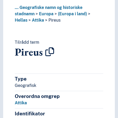
Kroatia
...
Geografiske namn og historiske
Kypros
stadnamn
Europa
(Europa i land)
Latvia
Hellas
Attika
Pireus
Liechtenstein
Litauen
Luxembourg (Stat)
Tilrådd term
Malta
Pireus
Moldova
Monaco
Montenegro
Nederland
Nord-Makedonia (Republikk)
Type
Noreg
Geografisk
Polen
Portugal
Overordna omgrep
Romania
Attika
Russland
Serbia
Identifikator