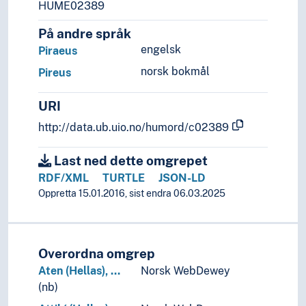
Slovakia
HUME02389
Slovenia
På andre språk
Spania
engelsk
Storbritannia
Piraeus
Sveits
norsk bokmål
Pireus
Sverige
Tsjekkia
URI
Tsjekkoslovakia
http://data.ub.uio.no/humord/c02389
Tyrkia
Tyskland
Last ned dette omgrepet
Ukraina
RDF/XML
TURTLE
JSON-LD
Ungarn
Oppretta 15.01.2016, sist endra 06.03.2025
Vatikanstaten
(Europa i område/regionar)
(sjøar i Europa)
Holarktiske region
Overordna omgrep
Palearktis
Aten (Hellas), …
Norsk WebDewey
Havområde
(nb)
Oseania