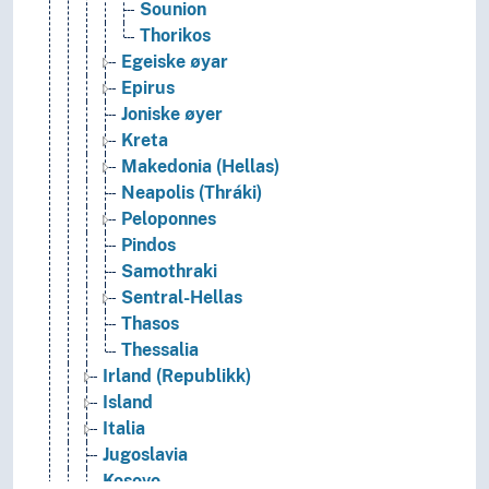
Sounion
Thorikos
Egeiske øyar
Epirus
Joniske øyer
Kreta
Makedonia (Hellas)
Neapolis (Thráki)
Peloponnes
Pindos
Samothraki
Sentral-Hellas
Thasos
Thessalia
Irland (Republikk)
Island
Italia
Jugoslavia
Kosovo