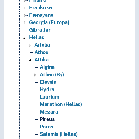
Finland
Frankrike
Færøyane
Georgia (Europa)
Gibraltar
Hellas
Aitolia
Athos
Attika
Aigina
Athen (By)
Elevsis
Hydra
Laurium
Marathon (Hellas)
Megara
Pireus
Poros
Salamis (Hellas)