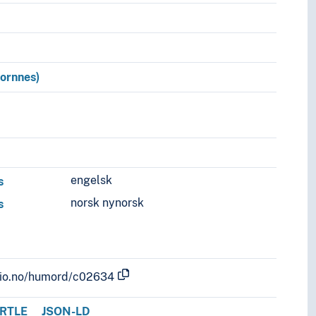
Hornnes)
engelsk
s
norsk nynorsk
s
.uio.no/humord/c02634
RTLE
JSON-LD