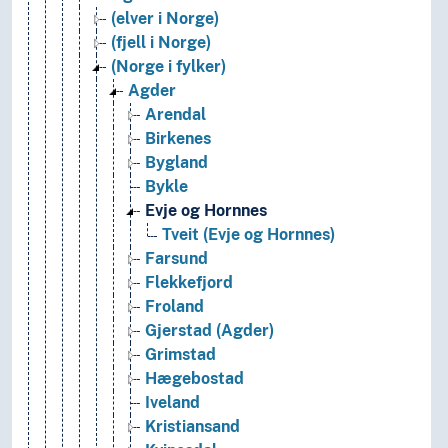
(elver i Norge)
(fjell i Norge)
(Norge i fylker)
Agder
Arendal
Birkenes
Bygland
Bykle
Evje og Hornnes
Tveit (Evje og Hornnes)
Farsund
Flekkefjord
Froland
Gjerstad (Agder)
Grimstad
Hægebostad
Iveland
Kristiansand