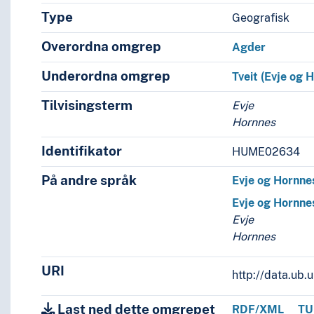
Type
Geografisk
Overordna omgrep
Agder
Underordna omgrep
Tveit (Evje og 
Tilvisingsterm
Evje
Hornnes
Identifikator
HUME02634
På andre språk
Evje og Hornne
Evje og Hornne
Evje
Hornnes
URI
http://data.ub
Last ned dette omgrepet
RDF/XML
TU