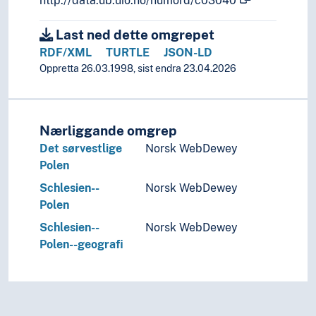
http://data.ub.uio.no/humord/c03040
Informatikk og informasjonsteknologi
Ingeniørfag
Last ned dette omgrepet
Kulturkunnskap
RDF/XML
TURTLE
JSON-LD
Kunst
Oppretta 26.03.1998, sist endra 23.04.2026
Lingvistikk
Litteratur
Navn, personer og skikkelser
Næringsliv og økonomi
Nærliggande omgrep
Pedagogikk
Det sørvestlige
Norsk WebDewey
Psykologi
Polen
Realfag
Schlesien--
Norsk WebDewey
Religionsvitenskap
Polen
Rettsvitenskap
Schlesien--
Norsk WebDewey
Samfunnsvitenskap
Polen--geografi
Språk
Tid i enheter, stadier og perioder