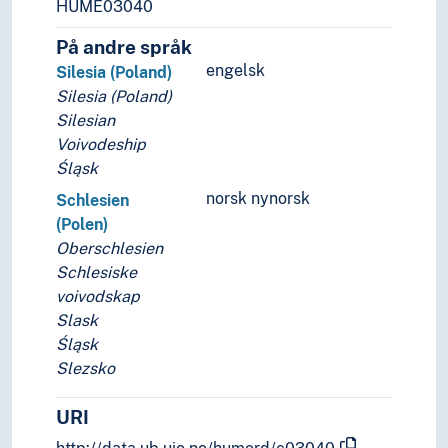
Svartehavslandene
HUME03040
Sør-Europa
På andre språk
Sørøst-Europa
engelsk
Silesia (Poland)
Thrakia
Silesia (Poland)
Tyrol
Silesian
Tysk-romerske rike
Voivodeship
Vest-Europa
Śląsk
Øst-Europa
Østerrike-Ungarn
norsk nynorsk
Schlesien
Østersjøområdet
(Polen)
(sjøer i Europa)
Oberschlesien
Holarktiske region
Schlesiske
Palearktis
voivodskap
Havområder
Slask
Oseania
Śląsk
Store landområder og imperier
Slezsko
Helse
Historie og historiefaget
URI
Humaniora