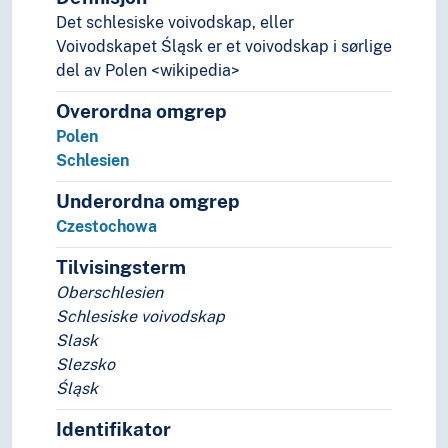
Karpatene
Det schlesiske voivodskap, eller
Kiev-Rus
Voivodskapet Śląsk er et voivodskap i sørlige
Mellom-Europa
del av Polen <wikipedia>
Nederlandene
Overordna omgrep
Nord-Europa
Polen
Nordkalotten
Schlesien
Oder-Neisse-linjen
Pannonia
Underordna omgrep
Pommern (Europa)
Czestochowa
Preussen (Europa)
Pyreneene
Tilvisingsterm
Pyreneerhalvøya
Oberschlesien
Sapmi
Schlesiske voivodskap
Schlesien
Slask
Schlesien (Polen)
Slezsko
Czestochowa
Śląsk
Schlesien (Tsjekkia)
Identifikator
Skytia