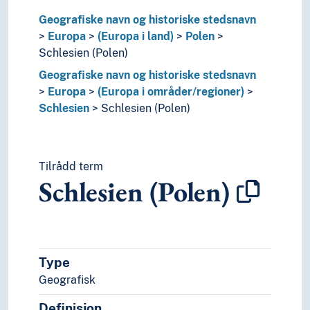
(Europa i områder/regioner)
Geografiske navn og historiske stedsnavn
Alpene
Europa
(Europa i land)
Polen
Barentsregionen
Schlesien (Polen)
Benelux-landene
Geografiske navn og historiske stedsnavn
Britiske øyer
Europa
(Europa i områder/regioner)
Bukovina
Schlesien
Schlesien (Polen)
Donaulandene
Erzgebirge
EU-området
EØS-land
Tilrådd term
Frankerriket
Schlesien (Polen)
Gallia
Gardarike
Germania
Germania Magna
Illyria
Type
Irland (Øy)
Geografisk
Jurafjellene
Definisjon
Karolingerriket