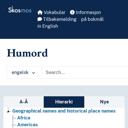
Skip to main
Skosmos
Vokabular
Informasjon
Tilbakemelding
på bokmål
in English
Humord
engelsk
Sidefelt: navigér i vokabularet
A-Å
Hierarki
Nye
Geographical names and historical place names
Africa
Americas