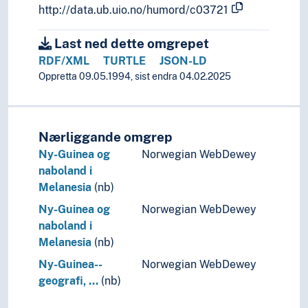
http://data.ub.uio.no/humord/c03721
Last ned dette omgrepet
RDF/XML
TURTLE
JSON-LD
Oppretta 09.05.1994, sist endra 04.02.2025
Nærliggande omgrep
Ny-Guinea og
Norwegian WebDewey
naboland i
Melanesia
(nb)
Ny-Guinea og
Norwegian WebDewey
naboland i
Melanesia
(nb)
Ny-Guinea--
Norwegian WebDewey
geografi, …
(nb)