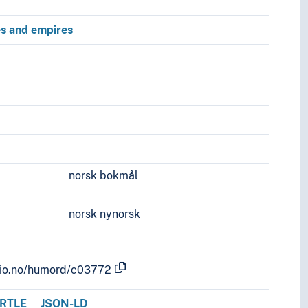
es and empires
norsk bokmål
norsk nynorsk
.uio.no/humord/c03772
RTLE
JSON-LD