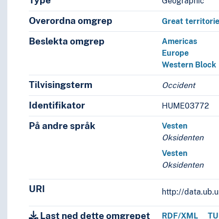
Type
Geographic
Overordna omgrep
Great territori
Beslekta omgrep
Americas
Europe
Western Block
Tilvisingsterm
Occident
Identifikator
HUME03772
På andre språk
Vesten
Oksidenten
Vesten
Oksidenten
URI
http://data.ub
Last ned dette omgrepet
RDF/XML
TU