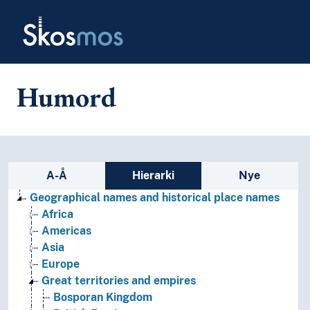
Skip to main
Skosmos
Humord
Sidefelt: navigér i vokabularet
A-Å
Hierarki
Nye
Geographical names and historical place names
Africa
Americas
Asia
Europe
Great territories and empires
Bosporan Kingdom