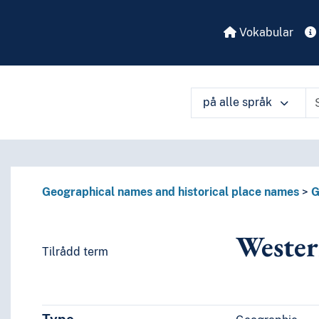
Vokabular
på alle språk
Geographical names and historical place names
G
Wester
Tilrådd term