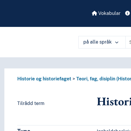
Vokabular
på alle språk
Historie og historiefaget
Teori, fag, disiplin (Histor
Histor
Tilrådd term