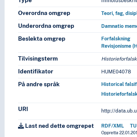
Type
Innholdsbeskri
Overordna omgrep
Teori, fag, disip
Underordna omgrep
Damnatio memo
Beslekta omgrep
Forfalskning
Revisjonisme (H
Tilvisingsterm
Historieforfals
Identifikator
HUME04078
På andre språk
Historical falsi
Historieforfals
URI
http://data.ub
Last ned dette omgrepet
RDF/XML
TU
Oppretta 22.01.201