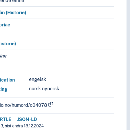
vende emne
lin (Historie)
riae
istorie)
king
engelsk
fication
norsk nynorsk
king
.uio.no/humord/c04078
RTLE
JSON-LD
3, sist endra 18.12.2024