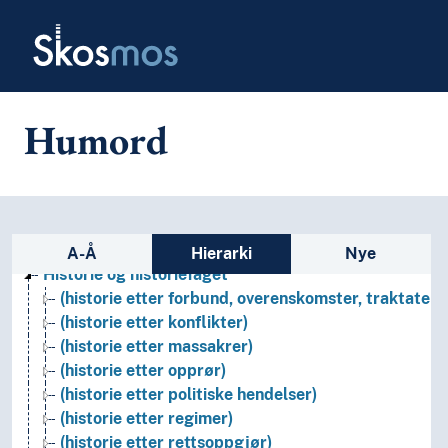
Skip to main
Skosmos
Arkeologi
Bibliotekvitenskap
Filosofi
Humord
Folkegrupper
Formtermer
Fritid og sport
Generelt
Geografiske navn og historiske stedsnavn
Sidefelt: navigér i vokabularet
Helse
A-Å
Hierarki
Nye
Historie og historiefaget
(historie etter forbund, overenskomster, traktater)
(historie etter konflikter)
(historie etter massakrer)
(historie etter opprør)
(historie etter politiske hendelser)
(historie etter regimer)
(historie etter rettsoppgjør)