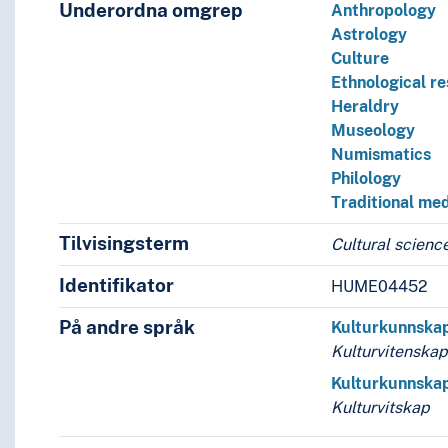
Underordna omgrep
Anthropology
Astrology
Culture
Ethnological r
Heraldry
Museology
Numismatics
Philology
Traditional med
Tilvisingsterm
Cultural scienc
Identifikator
HUME04452
På andre språk
Kulturkunnska
Kulturvitenska
Kulturkunnska
Kulturvitskap