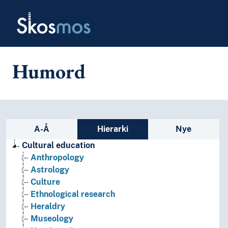
Skip to main
Skosmos
Humord
Sidefelt: navigér i vokabularet
A-Å
Hierarki
Nye
Cultural education
Anthropology
Astrology
Culture
Ethnological research
Heraldry
Museology