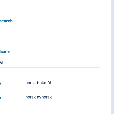
esearch
icine
es
norsk bokmål
p
p
norsk nynorsk
p