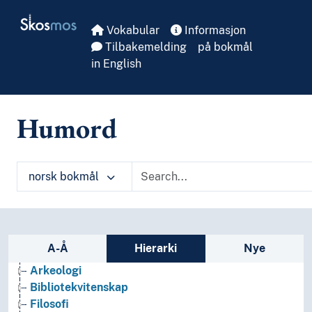
Skip to main
Skosmos
Vokabular
Informasjon
Tilbakemelding
på bokmål
in English
Humord
norsk bokmål
Sidefelt: navigér i vokabularet
A-Å
Hierarki
Nye
Arkeologi
Bibliotekvitenskap
Filosofi