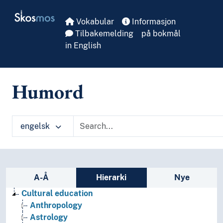
Skip to main
Skosmos
Vokabular
Informasjon
Tilbakemelding
på bokmål
in English
Humord
engelsk
Sidefelt: navigér i vokabularet
A-Å
Hierarki
Nye
Cultural education
Anthropology
Astrology