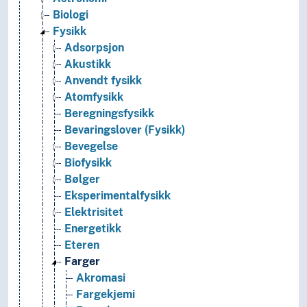
Biologi
Fysikk
Adsorpsjon
Akustikk
Anvendt fysikk
Atomfysikk
Beregningsfysikk
Bevaringslover (Fysikk)
Bevegelse
Biofysikk
Bølger
Eksperimentalfysikk
Elektrisitet
Energetikk
Eteren
Farger
Akromasi
Fargekjemi