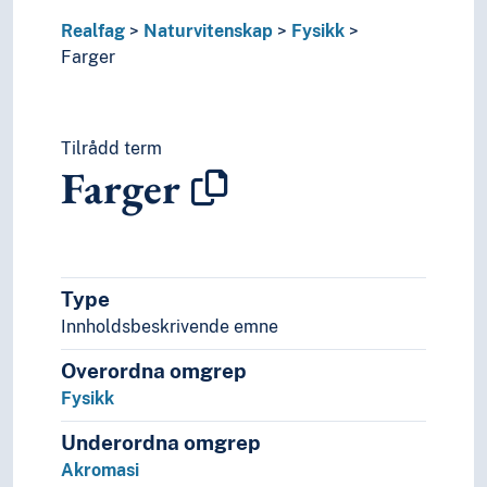
Metrologi
Realfag
Naturvitenskap
Fysikk
Moderne fysikk
Farger
Måleenheter
Optikk
Partikkelfysikk
Plasmafysikk
Tilrådd term
Farger
Populærfysikk
Relativitetsteorien
Resonans (Fysikk)
Stråling
Teoretisk fysikk
Type
Vekselvirkninger (Fysikk)
Innholdsbeskrivende emne
Væsker
Geovitenskap
Overordna omgrep
Kjemi
Fysikk
Livsvitenskaper
Natur
Underordna omgrep
Nevrovitenskap
Akromasi
Religionsvitenskap