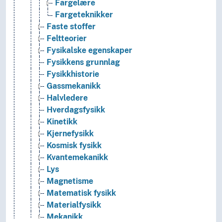
Fargelære
Fargeteknikker
Faste stoffer
Feltteorier
Fysikalske egenskaper
Fysikkens grunnlag
Fysikkhistorie
Gassmekanikk
Halvledere
Hverdagsfysikk
Kinetikk
Kjernefysikk
Kosmisk fysikk
Kvantemekanikk
Lys
Magnetisme
Matematisk fysikk
Materialfysikk
Mekanikk