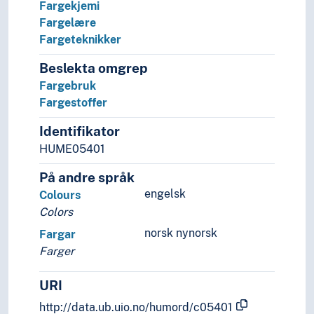
Fargekjemi
Rettsvitenskap
Fargelære
Samfunnsvitenskap
Fargeteknikker
Språk
Tid i enheter, stadier og perioder
Beslekta omgrep
Fargebruk
Fargestoffer
Identifikator
HUME05401
På andre språk
engelsk
Colours
Colors
norsk nynorsk
Fargar
Farger
URI
http://data.ub.uio.no/humord/c05401