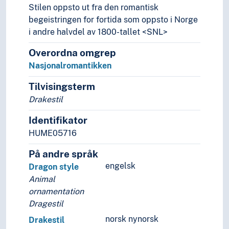
Stilen oppsto ut fra den romantisk
Folkekunst
begeistringen for fortida som oppsto i Norge
Improvisasjon
i andre halvdel av 1800-tallet <SNL>
Kalligrafi
Kunstforståelse
Overordna omgrep
Kunsthistorie
Nasjonalromantikken
Kunsthistorie (Faget)
Kunsthåndverk
Tilvisingsterm
Kunstnergrupper
Drakestil
Kunstnerisk virksomhet
Identifikator
Kunstnertekster
HUME05716
Kunstpsykologi
Levende bilder
På andre språk
Musikk
engelsk
Dragon style
Scenekunst
Animal
Stil (Kunst)
ornamentation
Visuell kultur
Dragestil
Lingvistikk
norsk nynorsk
Litteratur
Drakestil