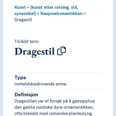
Romantikken
Kunst
(kunst etter retning, stil,
Rødfigurstil
synsvinkel)
Nasjonalromantikken
Samtidskunst
Dragestil
Senromantikk
Sosialrealismen
Streng stil
Strukturalisme
Tilrådd term
Dragestil
Surrealismen
Svartfigurstil
Sveitserstil
Symbolisme
Ukiyo-e
Type
Verisme
Innholdsbeskrivende emne
Vorticismen
Wienerklassisisme
Definisjon
Arkitektur
Dragestilen var et forsøk på å gjenopplive
Billedkunst
den gamle nordiske dyre-ornamentikken,
Design
ofte blandet med romanske planteslyng.
Film