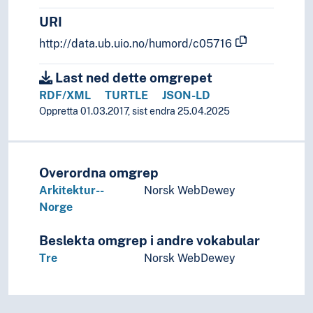
Navn, personer og skikkelser
URI
Næringsliv og økonomi
Pedagogikk
http://data.ub.uio.no/humord/c05716
Psykologi
Realfag
Last ned dette omgrepet
Religionsvitenskap
RDF/XML
TURTLE
JSON-LD
Rettsvitenskap
Oppretta 01.03.2017, sist endra 25.04.2025
Samfunnsvitenskap
Språk
Tid i enheter, stadier og perioder
Overordna omgrep
Arkitektur--
Norsk WebDewey
Norge
Beslekta omgrep i andre vokabular
Tre
Norsk WebDewey