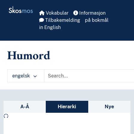
Skip to main
Skosmos
Vokabular
Informasjon
Tilbakemelding
på bokmål
in English
Humord
engelsk
Sidefelt: navigér i vokabularet
A-Å
Hierarki
Nye