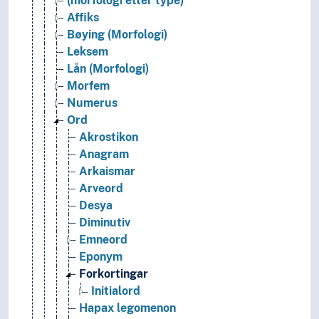
(morfologi etter type)
Affiks
Bøying (Morfologi)
Leksem
Lån (Morfologi)
Morfem
Numerus
Ord
Akrostikon
Anagram
Arkaismar
Arveord
Desya
Diminutiv
Emneord
Eponym
Forkortingar
Initialord
Hapax legomenon