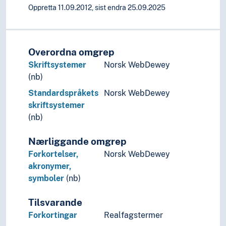
Språkkontakt
Oppretta 11.09.2012, sist endra 25.09.2025
Språkleg kompleksitet
Språkleg mangfald
Språklege korpora
Overordna omgrep
Språklege universalia
Språklæring
Skriftsystemer
Norsk WebDewey
Språkriktigheit
(nb)
Språkrøkt
Standardspråkets
Norsk WebDewey
Språkslektskap
skriftsystemer
Språkteknologi
(nb)
Språkteori
Språktypologi
Nærliggande omgrep
Talespråkstrategi
Forkortelser,
Norsk WebDewey
Teiknsystem
akronymer,
Transkripsjon
symboler
(nb)
Økonomiprinsippet (Lingvistikk)
Tilsvarande
Forkortingar
Realfagstermer