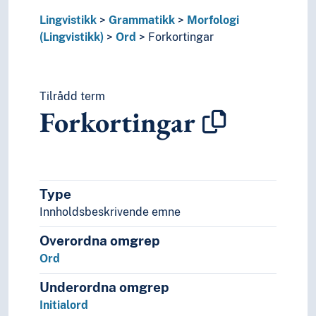
Røter (Lingvistikk)
Lingvistikk
Grammatikk
Morfologi
Stadnamnledd
(Lingvistikk)
Ord
Forkortingar
Stammeskifte
Synkretisme (Lingvistikk)
Morfosyntaks
Tilrådd term
Negasjon
Forkortingar
Operatorar (Lingvistikk)
Ordklasser
Parametrar (Grammatikk)
Polaritet (Grammatikk)
Possessiv
Type
Pragmatikk
Innholdsbeskrivende emne
Redundans
Regelmessigheit (Lingvistikk)
Overordna omgrep
Reksjon
Ord
Rekursjon
Relativisering
Underordna omgrep
Resiproke konstruksjonar
Initialord