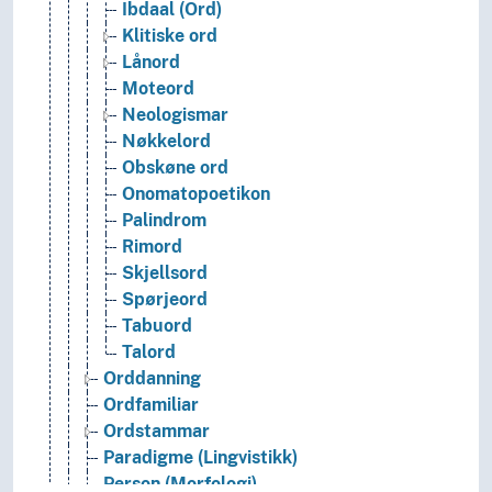
Ibdaal (Ord)
Klitiske ord
Lånord
Moteord
Neologismar
Nøkkelord
Obskøne ord
Onomatopoetikon
Palindrom
Rimord
Skjellsord
Spørjeord
Tabuord
Talord
Orddanning
Ordfamiliar
Ordstammar
Paradigme (Lingvistikk)
Person (Morfologi)