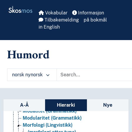
Skip to main
Grammatikk
Skosmos
Absolutte konstruksjonar
Vokabular
Informasjon
Agentivitet
Tilbakemelding
på bokmål
Aspekt (Grammatikk)
in English
Bindingar (Lingvistikk)
Ergativitet
Fraseologi
Humord
Føringsbasert grammatikk
Inkorporering (Lingvistikk)
Interferens
norsk nynorsk
Kausativitet
Komparasjon (Grammatikk)
Kvantifisering (Lingvistikk)
Linearitet (Lingvistikk)
Sidefelt: navigér i vokabularet
Markertheit (Lingvistikk)
A-Å
Hierarki
Nye
Modalitet (Grammatikk)
Modularitet (Grammatikk)
Morfologi (Lingvistikk)