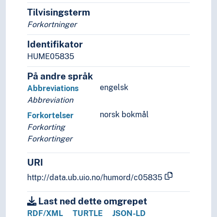
Semantikk
Tilvisingsterm
Semantiske roller
Stad og rom (Lingvistikk)
Forkortninger
Syntaks
Identifikator
Grensesnitt (Lingvistikk)
HUME05835
Kryptologi
Leksikologi
På andre språk
Lingvistiske retningar/skolar
engelsk
Abbreviations
Navneforsking
Abbreviation
Omsetting (Lingvistikk)
norsk bokmål
Forkortelser
Paleografi
Forkorting
Referanseveksling
Forkortinger
Runologi
Språkanalyse
URI
Språkbruk
Språkform
http://data.ub.uio.no/humord/c05835
Språkgenerering
Språkhistorie (Faget)
Last ned dette omgrepet
Språkkompetanse
RDF/XML
TURTLE
JSON-LD