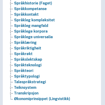
Språkhistorie (Faget)
Språkkompetanse
Språkkontakt
Språkleg kompleksitet
Språkleg mangfald
Språklege korpora
Språklege universalia
Språklæring
Språkriktigheit
Språkrøkt
Språkslektskap
Språkteknologi
Språkteori
Språktypologi
Talespråkstrategi
Teiknsystem
Transkripsjon
Økonomiprinsippet (Lingvistikk)