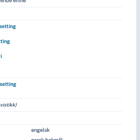
vende emne
setting
tting
i
setting
vistikk)
engelsk