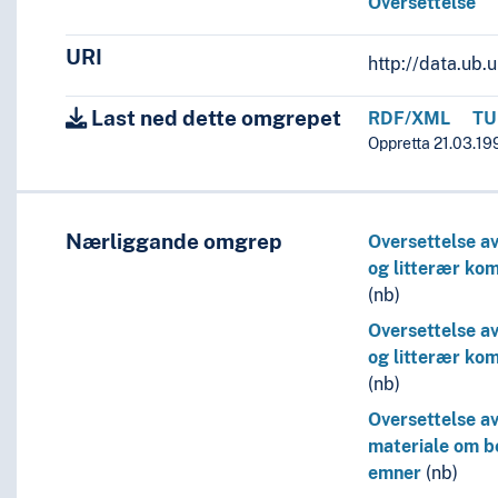
Oversettelse
URI
http://data.ub
Last ned dette omgrepet
RDF/XML
TU
Oppretta 21.03.199
Nærliggande omgrep
Oversettelse av
og litterær ko
(nb)
Oversettelse av
og litterær ko
(nb)
Oversettelse a
materiale om 
emner
(nb)