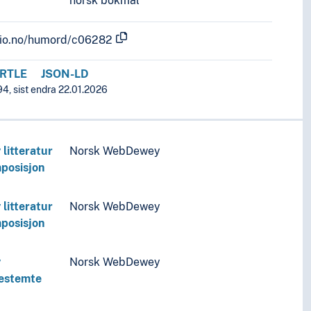
norsk bokmål
.uio.no/humord/c06282
RTLE
JSON-LD
4, sist endra 22.01.2026
 litteratur
Norsk WebDewey
mposisjon
 litteratur
Norsk WebDewey
mposisjon
v
Norsk WebDewey
bestemte