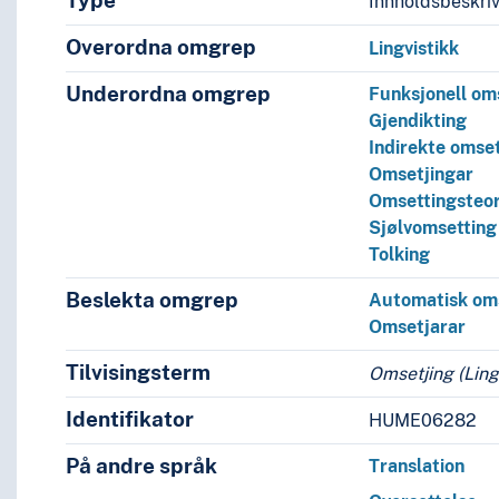
Type
Innholdsbeskri
Overordna omgrep
Lingvistikk
Underordna omgrep
Funksjonell om
Gjendikting
Indirekte omse
Omsetjingar
Omsettingsteor
Sjølvomsetting
Tolking
Beslekta omgrep
Automatisk om
Omsetjarar
Tilvisingsterm
Omsetjing (Ling
Identifikator
HUME06282
På andre språk
Translation