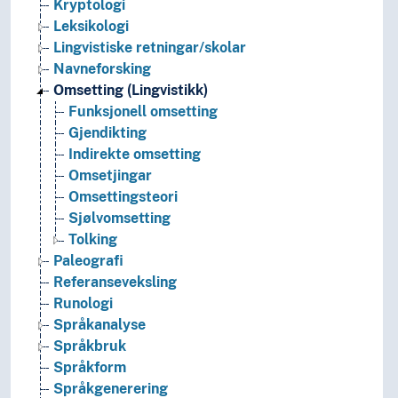
Kryptologi
Leksikologi
Lingvistiske retningar/skolar
Navneforsking
Omsetting (Lingvistikk)
Funksjonell omsetting
Gjendikting
Indirekte omsetting
Omsetjingar
Omsettingsteori
Sjølvomsetting
Tolking
Paleografi
Referanseveksling
Runologi
Språkanalyse
Språkbruk
Språkform
Språkgenerering