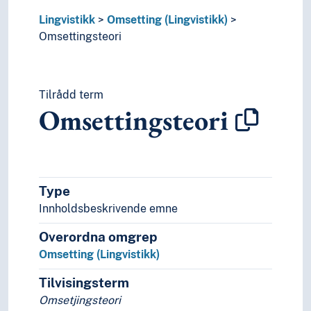
Talespråkstrategi
Lingvistikk
Teiknsystem
Omsetting (Lingvistikk)
Omsettingsteori
Transkripsjon
Økonomiprinsippet (Lingvistikk)
Tilrådd term
Omsettingsteori
Type
Innholdsbeskrivende emne
Overordna omgrep
Omsetting (Lingvistikk)
Tilvisingsterm
Omsetjingsteori