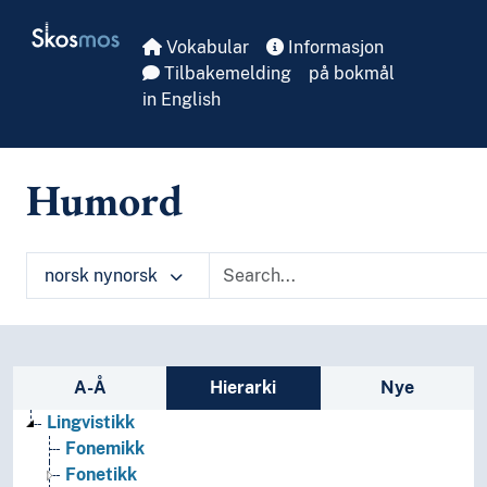
Skip to main
Skosmos
Vokabular
Informasjon
Tilbakemelding
på bokmål
in English
Humord
norsk nynorsk
Sidefelt: navigér i vokabularet
A-Å
Hierarki
Nye
Lingvistikk
Fonemikk
Fonetikk