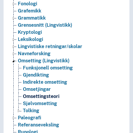
Fonologi
Grafemikk
Grammatikk
Grensesnitt (Lingvistikk)
Kryptologi
Leksikologi
Lingvistiske retningar/skolar
Navneforsking
Omsetting (Lingvistikk)
Funksjonell omsetting
Gjendikting
Indirekte omsetting
Omsetjingar
Omsettingsteori
Sjølvomsetting
Tolking
Paleografi
Referanseveksling
Runologi